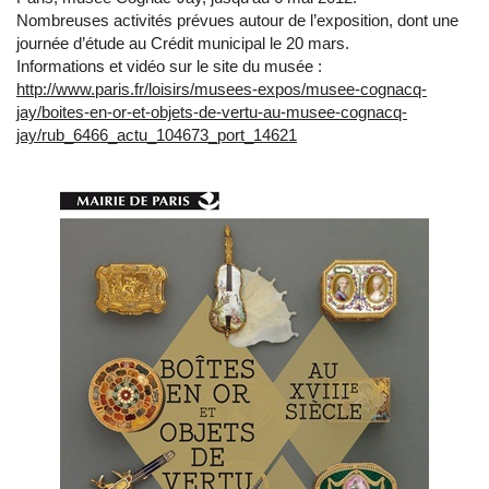
Nombreuses activités prévues autour de l’exposition, dont une
journée d’étude au Crédit municipal le 20 mars.
Informations et vidéo sur le site du musée :
http://www.paris.fr/loisirs/musees-expos/musee-cognacq-
jay/boites-en-or-et-objets-de-vertu-au-musee-cognacq-
jay/rub_6466_actu_104673_port_14621