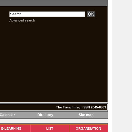
Advanced search
The Frenchmag: ISSN 2045-8533
Calendar
Directory
Site map
The Frenchmag: ISSN 2045-8533
E-LEARNING
LIST
ORGANISATION