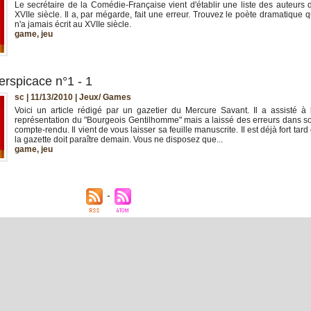
Le secrétaire de la Comédie-Française vient d'établir une liste des auteurs 
XVIIe siècle. Il a, par mégarde, fait une erreur. Trouvez le poète dramatique q
n'a jamais écrit au XVIIe siècle.
game
,
jeu
erspicace n°1 - 1
sc | 11/13/2010
|
Jeux/ Games
Voici un article rédigé par un gazetier du Mercure Savant. Il a assisté à 
représentation du "Bourgeois Gentilhomme" mais a laissé des erreurs dans s
compte-rendu. Il vient de vous laisser sa feuille manuscrite. Il est déjà fort tard 
la gazette doit paraître demain. Vous ne disposez que...
game
,
jeu