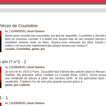
S
Pièces de Courteline
sc | 11/30/2010
|
Jeux/ Games
Après avoir inventé son conomètre (ou test de stupidité), Courteline a décidé 
faire un nouveau canular: il a établi une fausse liste de ses propres pièces 
modifiant certains mots ou titres. Saurez-vous retrouver les titres exacts 
celles-ci et vous tirer habilement des pièges tendus par l'auteur?
canular
,
Courteline
,
game
,
jeu
 am I? n°2 - 2
sc | 11/30/2010
|
Jeux/ Games
Je suis né en 1815 à Paris. J'ai publié tout d'abord des articles dans la Revue 
Théâtre. Ma première pièce s'intitule La Cuvette d'eau (1837). J'écris ensui
une multitude de pièces à partir des années 1840. Je me spécialise dans 
vaudeville. J'obtiens l'un de mes plus grands succès grâce à...
game
,
jeu
,
Labiche
1 - 1
sc | 11/29/2010
|
Jeux/ Games