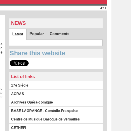
4:11
NEWS
Popular
Comments
Latest
de
en
Share this website
de
List of links
17e Siècle
du
te
ACRAS
le
Archives Opéra-comique
BASE LAGRANGE - Comédie-Française
Centre de Musique Baroque de Versailles
CETHEFI