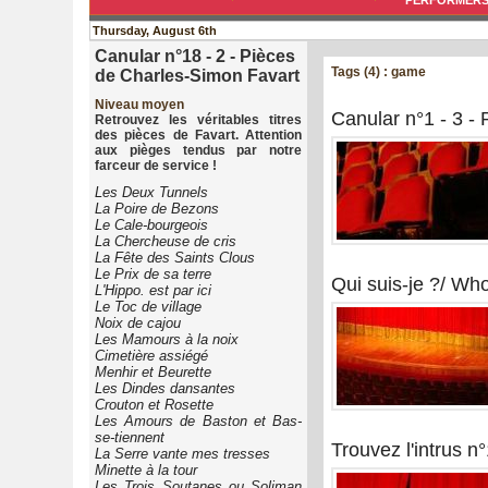
PERFORMER
Thursday, August 6th
Canular n°18 - 2 - Pièces
Tags (4) : game
de Charles-Simon Favart
Niveau moyen
Canular n°1 - 3 - 
Retrouvez les véritables titres
des pièces de Favart. Attention
aux pièges tendus par notre
farceur de service !
Les Deux Tunnels
La Poire de Bezons
Le Cale-bourgeois
La Chercheuse de cris
La Fête des Saints Clous
Le Prix de sa terre
Qui suis-je ?/ Who
L'Hippo. est par ici
Le Toc de village
Noix de cajou
Les Mamours à la noix
Cimetière assiégé
Menhir et Beurette
Les Dindes dansantes
Crouton et Rosette
Les Amours de Baston et Bas-
se-tiennent
Trouvez l'intrus n°
La Serre vante mes tresses
Minette à la tour
Les Trois Soutanes ou Soliman