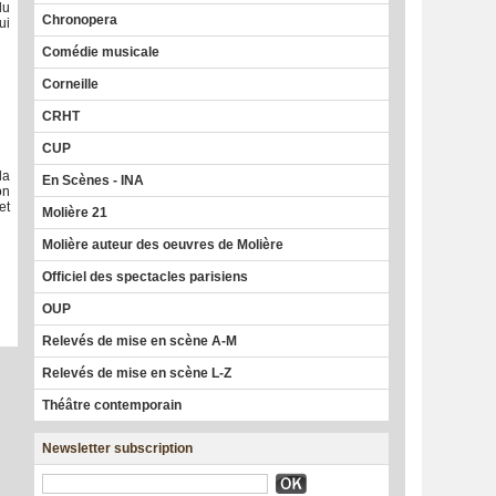
du
Chronopera
ui
Comédie musicale
Corneille
CRHT
CUP
la
En Scènes - INA
on
et
Molière 21
Molière auteur des oeuvres de Molière
Officiel des spectacles parisiens
OUP
Relevés de mise en scène A-M
Relevés de mise en scène L-Z
Théâtre contemporain
Newsletter subscription