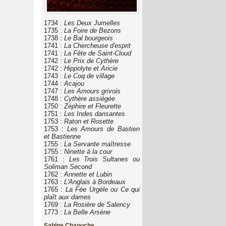
1734 :
Les Deux Jumelles
1735 :
La Foire de Bezons
1738 :
Le Bal bourgeois
1741 :
La Chercheuse d'esprit
1741 :
La Fête de Saint-Cloud
1742 :
Le Prix de Cythère
1742 :
Hippolyte et Aricie
1743 :
Le Coq de village
1744 :
Acajou
1747 :
Les Amours grivois
1748 :
Cythère assiégée
1750 :
Zéphire et Fleurette
1751 :
Les Indes dansantes
1753 :
Raton et Rosette
1753 :
Les Amours de Bastien
et Bastienne
1755 :
La Servante maîtresse
1755 :
Ninette à la cour
1761 :
Les Trois Sultanes ou
Soliman Second
1762 :
Annette et Lubin
1763 :
L'Anglais à Bordeaux
1765 :
La Fée Urgèle ou Ce qui
plaît aux dames
1769 :
La Rosière de Salency
1773 :
La Belle Arsène
Sabine Chaouche