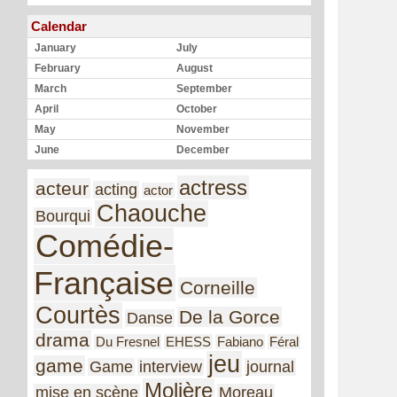
Calendar
January
July
February
August
March
September
April
October
May
November
June
December
actress
acteur
acting
actor
Chaouche
Bourqui
Comédie-
Française
Corneille
Courtès
De la Gorce
Danse
drama
Du Fresnel
EHESS
Fabiano
Féral
jeu
game
Game
interview
journal
Molière
mise en scène
Moreau