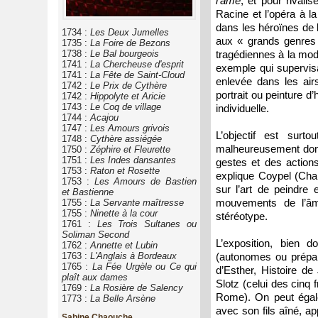
l’âme
, et pour rivali
Racine et l’opéra à la
dans les héroïnes de l
1734 :
Les Deux Jumelles
aux « grands genres »
1735 :
La Foire de Bezons
1738 :
Le Bal bourgeois
tragédiennes à la mod
1741 :
La Chercheuse d'esprit
exemple qui supervisa
1741 :
La Fête de Saint-Cloud
enlevée dans les air
1742 :
Le Prix de Cythère
portrait ou peinture d
1742 :
Hippolyte et Aricie
1743 :
Le Coq de village
individuelle.
1744 :
Acajou
1747 :
Les Amours grivois
L’objectif est sur
1748 :
Cythère assiégée
malheureusement donne
1750 :
Zéphire et Fleurette
1751 :
Les Indes dansantes
gestes et des action
1753 :
Raton et Rosette
explique Coypel (Char
1753 :
Les Amours de Bastien
sur l’art de peindre e
et Bastienne
mouvements de l’âm
1755 :
La Servante maîtresse
1755 :
Ninette à la cour
stéréotype.
1761 :
Les Trois Sultanes ou
Soliman Second
L’exposition, bien 
1762 :
Annette et Lubin
1763 :
L'Anglais à Bordeaux
(autonomes ou prépara
1765 :
La Fée Urgèle ou Ce qui
d’Esther, Histoire d
plaît aux dames
Slotz (celui des cinq
1769 :
La Rosière de Salency
Rome). On peut égale
1773 :
La Belle Arsène
avec son fils aîné, a
Sabine Chaouche