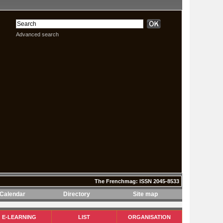
Advanced search
The Frenchmag: ISSN 2045-8533
Calendar
Directory
Site map
The Frenchmag: ISSN 2045-8533
E-LEARNING
LIST
ORGANISATION