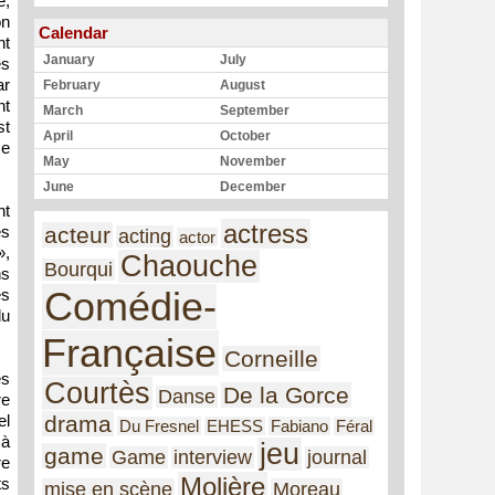
e,
on
Calendar
nt
January
July
es
ar
February
August
nt
March
September
st
April
October
ce
May
November
June
December
nt
actress
acteur
es
acting
actor
»,
Chaouche
Bourqui
ns
Comédie-
es
du
Française
Corneille
es
Courtès
De la Gorce
Danse
re
drama
el
Du Fresnel
EHESS
Fabiano
Féral
 à
jeu
game
Game
interview
journal
re
Molière
ts
mise en scène
Moreau