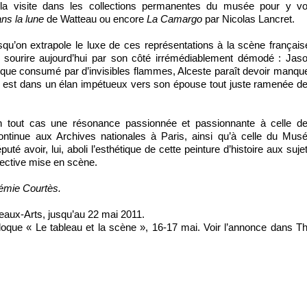
 la visite dans les collections permanentes du musée pour y vo
ns la lune
de Watteau ou encore
La Camargo
par Nicolas Lancret.
rsqu’on extrapole le luxe de ces représentations à la scène français
i sourire aujourd’hui par son côté irrémédiablement démodé : Jas
que consumé par d’invisibles flammes, Alceste paraît devoir manqu
l est dans un élan impétueux vers son épouse tout juste ramenée d
en tout cas une résonance passionnée et passionnante à celle d
ontinue aux Archives nationales à Paris, ainsi qu’à celle du Mus
té avoir, lui, aboli l’esthétique de cette peinture d’histoire aux suje
spective mise en scène.
émie Courtès.
aux-Arts, jusqu’au 22 mai 2011.
lloque « Le tableau et la scène », 16-17 mai. Voir l’annonce dans T