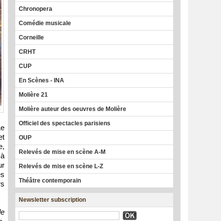
Chronopera
Comédie musicale
Corneille
CRHT
CUP
En Scènes - INA
Molière 21
Molière auteur des oeuvres de Molière
Officiel des spectacles parisiens
Le
et
OUP
e,
Relevés de mise en scène A-M
 à
ur
Relevés de mise en scène L-Z
es
Théâtre contemporain
rs
Newsletter subscription
de