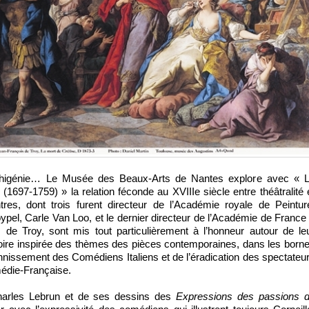
phigénie… Le Musée des Beaux-Arts de Nantes explore avec « 
1697-1759) » la relation féconde au XVIIIe siècle entre théâtralité 
tres, dont trois furent directeur de l’Académie royale de Peintur
ypel, Carle Van Loo, et le dernier directeur de l’Académie de France
de Troy, sont mis tout particulièrement à l’honneur autour de le
toire inspirée des thèmes des pièces contemporaines, dans les born
nissement des Comédiens Italiens et de l’éradication des spectateu
médie-Française.
harles Lebrun et de ses dessins des
Expressions des passions 