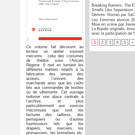
Breaking Barriers: The E
Smells Like Separatism S
Dérives. Roman par Sa
Les Femmes atroces (M
Mise en scène par Javier
La Bande originale, émis
avec la participation de
1
2
3
4
5
»
Ce volume fait découvrir au
lecteur un atelier souvent
méconnu : celui des costumes
de théâtre sous l’Ancien
Régime. Il met en lumière les
différents métiers relatifs à la
fabrication des tenues des
acteurs, l’univers des
marchands ainsi que les coûts
liés aux commandes de textiles
ou de vêtements. Cet ouvrage
redonne une place centrale à
l’archive, et plus
particulièrement aux sources
méconnues que sont les
factures des tailleurs, des
perruquiers ou d’autres
fournisseurs tels que les
drapiers, les merciers, les
plumassiers, les bonnetiers etc.