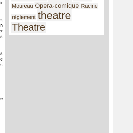
ir
Opera-comique
Moureau
Racine
theatre
règlement
e,
Theatre
on
er
es
es
ée
ts
he