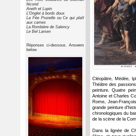
fécond
Aneth et Lupin
L'Onglet à bords doux
La Fée Prunelle ou Ce qui plaît
aux cames
La Rombière de Salency
Le Bel Larsen
Réponses ci-dessous. Answers
below.
Cléopâtre, Médée, I
Théâtre des passions (
peinture. Quatre pein
Antoine et Charles Co
Rome, Jean-François 
grande peinture d’his
chronologiques du ban
de la scène de la Co
Dans la lignée de C