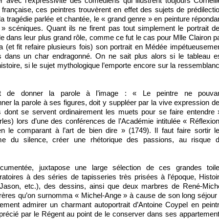
ser avec l’expressivité des comédiens qui illustrent toujours Corneill
 française, ces peintres trouvèrent en effet des sujets de prédilecti
a tragédie parlée et chantée, le « grand genre » en peinture réponda
 scéniques. Quant ils ne firent pas tout simplement le portrait d
e dans leur plus grand rôle, comme ce fut le cas pour Mlle Clairon p
 (et fit refaire plusieurs fois) son portrait en Médée impétueuseme
s dans un char endragonné. On ne sait plus alors si le tableau e
’histoire, si le sujet mythologique l’emporte encore sur la ressemblan
tout de donner la parole à l’image : « Le peintre ne pouva
r la parole à ses figures, doit y suppléer par la vive expression d
s dont se servent ordinairement les muets pour se faire entendre 
les) lors d’une des conférences de l’Académie intitulée « Réflexio
n le comparant à l’art de bien dire » (1749). Il faut faire sortir l
e du silence, créer une rhétorique des passions, au risque 
documentée, juxtapose une large sélection de ces grandes toil
toires à des séries de tapisseries très prisées à l’époque, Histoi
e Jason, etc.), des dessins, ainsi que deux marbres de René-Mich
 frères qu’on surnomma « Michel-Ange » à cause de son long séjour
ment admirer un charmant autoportrait d’Antoine Coypel en peint
pprécié par le Régent au point de le conserver dans ses appartemen