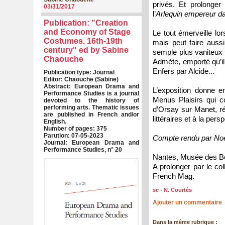
privés. Et prolonger
03/31/2017
l’
Arlequin empereur da
Publication: "Creation
and Economy of Stage
Le tout émerveille lo
Costumes. 16th-19th
mais peut faire auss
century" ed by Sabine
semple plus vaniteux 
Chaouche
Admète, emporté qu’i
Enfers par Alcide...
Publication type: Journal
Editor: Chaouche (Sabine)
Abstract: European Drama and
L’exposition donne 
Performance Studies is a journal
Menus Plaisirs qui c
devoted to the history of
performing arts. Thematic issues
d’Orsay sur Manet, répu
are published in French and/or
littéraires et à la per
English.
Number of pages: 375
Parution: 07-05-2023
Compte rendu par No
Journal: European Drama and
Performance Studies, n° 20
Nantes, Musée des Be
A prolonger par le co
French Mag.
sc - N. Courtès
Ajouter un commentaire
Dans la même rubrique :