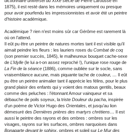
dictionnaire universel du XIXe siècle
de Pierre Larousse en
1875), il est resté dans les mémoires uniquement ou presque
pour avoir pourfendu les impressionnistes et avoir été un peintre
d’histoire académique.
Académique ? rien n’est moins sûr car Gérôme est rarement là
où on l’attend.
Il eût pu être un peintre de natures mortes tant il est visible qu’il
aimait peindre les fleurs : les lauriers roses du
Combat de coq
(son premier succès, 1845), le malheureux bouquet cache-sexe
de
L’Idylle
(le lui a-t-on assez reproché !), l’unique rose rouge de
La Fin de la séance
(1886), comme oubliée sur le socle, sans
vraisemblance aucune, mais piquante tache de couleur, … Il eût
pu être un peintre animalier tant il apprécie les félins, pour le plus
grand plaisir des enfants qui y voient des matous gentils, beaux
comme des peluches : l’étonnant Amour vainqueur et sa
débauche de poils soyeux, la triste
Douleur du pacha
, inspirée
d’un poème de Victor Hugo des
Orientales
, et jusqu’au lion
démesuré des
Dernières prières des martyrs chrétiens
… Il est
aussi le peintre des rayons et des ombres : ombres sur les
visages, rayons sur les surfaces, ombres narquoises dans
Bonaparte devant le sphinx
, ombres et soleil sur
Le Mur des