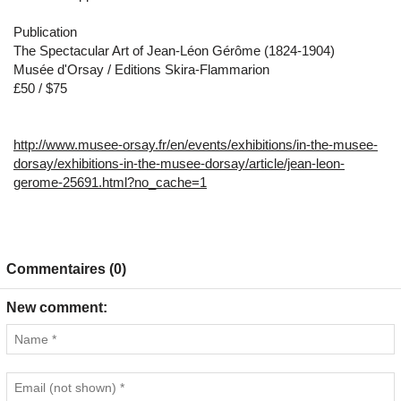
Publication
The Spectacular Art of Jean-Léon Gérôme (1824-1904)
Musée d'Orsay / Editions Skira-Flammarion
£50 / $75
http://www.musee-orsay.fr/en/events/exhibitions/in-the-musee-
dorsay/exhibitions-in-the-musee-dorsay/article/jean-leon-
gerome-25691.html?no_cache=1
Commentaires (0)
New comment: