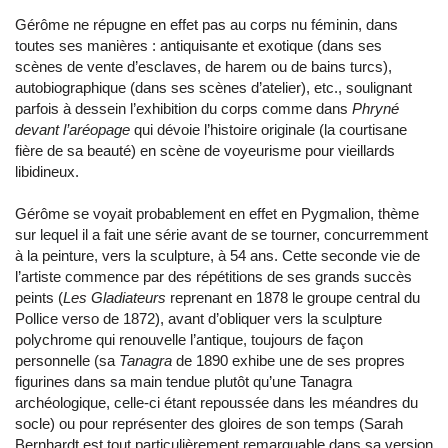
Gérôme ne répugne en effet pas au corps nu féminin, dans
toutes ses manières : antiquisante et exotique (dans ses
scènes de vente d’esclaves, de harem ou de bains turcs),
autobiographique (dans ses scènes d’atelier), etc., soulignant
parfois à dessein l’exhibition du corps comme dans
Phryné
devant l’aréopage
qui dévoie l’histoire originale (la courtisane
fière de sa beauté) en scène de voyeurisme pour vieillards
libidineux.
Gérôme se voyait probablement en effet en Pygmalion, thème
sur lequel il a fait une série avant de se tourner, concurremment
à la peinture, vers la sculpture, à 54 ans. Cette seconde vie de
l’artiste commence par des répétitions de ses grands succès
peints (
Les Gladiateurs
reprenant en 1878 le groupe central du
Pollice verso de 1872), avant d’obliquer vers la sculpture
polychrome qui renouvelle l’antique, toujours de façon
personnelle (sa
Tanagra
de 1890 exhibe une de ses propres
figurines dans sa main tendue plutôt qu’une Tanagra
archéologique, celle-ci étant repoussée dans les méandres du
socle) ou pour représenter des gloires de son temps (Sarah
Bernhardt est tout particulièrement remarquable dans sa version