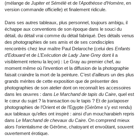
(mélange de
Jupiter et Sémélé
et de l’
Apothéose d’Homère
, en
version commande officielle) et finalement ridicule.
Dans ses autres tableaux, plus personnel, toujours ambigu, il
échappe aux conventions de son époque dans le souci du
détail, du détail vrai comme du détail fabriqué. Des détails venus
des photographies de ses amis et de ses condisciples
rencontrés chez leur maître Paul Delaroche (celui des
Enfants
d’Edouard
et de
L’Exécution de Lady Jane Grey
dont il a
visiblement retenu la leçon) : Le Gray au premier chef, au
moment même où l’invention et la diffusion de la photographie
faisait craindre la mort de la peinture. C’est d’ailleurs un des plus
grands mérites de cette exposition que de présenter des
photographies de son atelier dont on reconnaît les accessoires
dans les œuvres : dans
Le Marchand de tapis du Caire
, quel est
le cœur du sujet ? la transaction ou le tapis ? Et de juxtaposer
photographies de l’Orient et de l’Egypte (Gérôme s’y est rendu)
aux tableaux qu’elles ont inspiré : ainsi d’un moucharabieh repris
dans
Le Marchand de chevaux du Caire
. On comprend mieux
alors l’orientalisme de Gérôme, chatoyant et envoûtant, souvent
ouvertement érotique.