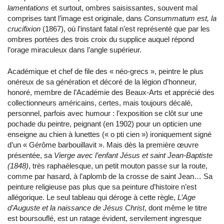
lamentations
et surtout, ombres saisissantes, souvent mal
comprises tant l’image est originale, dans
Consummatum est, la
crucifixion
(1867), où l’instant fatal n’est représenté que par les
ombres portées des trois croix du supplice auquel répond
l’orage miraculeux dans l’angle supérieur.
Académique et chef de file des « néo-grecs », peintre le plus
onéreux de sa génération et décoré de la légion d’honneur,
honoré, membre de l’Académie des Beaux-Arts et apprécié des
collectionneurs américains, certes, mais toujours décalé,
personnel, parfois avec humour : l’exposition se clôt sur une
pochade du peintre, peignant (en 1902) pour un opticien une
enseigne au chien à lunettes (« o pti cien ») ironiquement signé
d’un « Gérôme barbouillavit ». Mais dès la première œuvre
présentée, sa
Vierge avec l’enfant Jésus et saint Jean-Baptiste
(1848)
, très raphaélesque, un petit mouton passe sur la route,
comme par hasard, à l’aplomb de la crosse de saint Jean… Sa
peinture religieuse pas plus que sa peinture d’histoire n’est
allégorique. Le seul tableau qui déroge à cette règle,
L’Age
d’Auguste et la naissance de Jésus Christ
, dont même le titre
est boursouflé, est un ratage évident, servilement ingresque