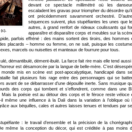
devant ce spectacle millimétré où les danseu
escaladent les gravas pour triompher du désordre qu’i
ont précédemment savamment orchestré. D’autr
séquences suivent, plus stupéfiantes les unes que l
autres, à grand renfort de rideaux coulissants qui fo
(c).
apparaître et disparaître corps et meubles sur la scèn
ide, parfois effréné : des mains sortent des tiroirs, des hommes 
des placards – homme ou femme, on ne sait, puisque les costum
exes, marcels ou nuisettes et manteaux de fourrure pour tous.
lé, démantibulé, dément-ibulé. La farce fait rire mais elle tend aussi
, l’horreur est désamorcée par la langue de belle-mère. C’est désespé
Le monde mis en scène est post-apocalyptique, handicapé dans s
aille fait plusieurs fois rage entre des personnages qui se batte
rs avant de se débarrasser d’une dépouille inerte. Sans musique q
sourds des corps qui tombent et s’effondrent, comme dans une 
e. Mais la poésie est au détour des corps et le féroce reste véloce 
-il même une influence à la Dali dans la variation à l’oblique où 
râce aux béquilles, cales et autres laisses tenues et tendues par s
upéfiante : le travail d’ensemble et la précision de la chorégraph
. De même la conception du décor, qui est créditée à pas moins 