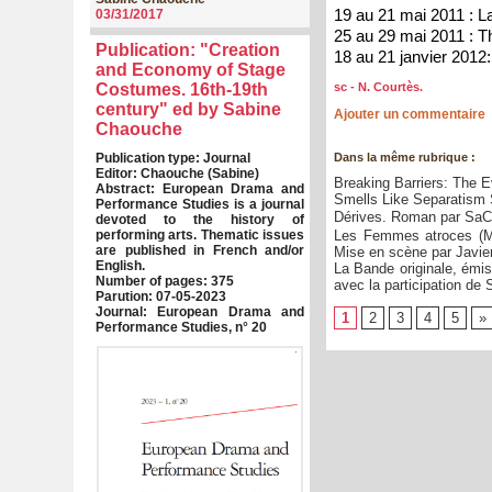
19 au 21 mai 2011 : L
03/31/2017
25 au 29 mai 2011 : Th
Publication: "Creation
18 au 21 janvier 2012
and Economy of Stage
Costumes. 16th-19th
sc - N. Courtès.
century" ed by Sabine
Ajouter un commentaire
Chaouche
Publication type: Journal
Dans la même rubrique :
Editor: Chaouche (Sabine)
Breaking Barriers: The E
Abstract: European Drama and
Smells Like Separatism S
Performance Studies is a journal
Dérives. Roman par Sa
devoted to the history of
performing arts. Thematic issues
Les Femmes atroces (M
are published in French and/or
Mise en scène par Javier
English.
La Bande originale, émis
Number of pages: 375
avec la participation de
Parution: 07-05-2023
Journal: European Drama and
1
2
3
4
5
»
Performance Studies, n° 20