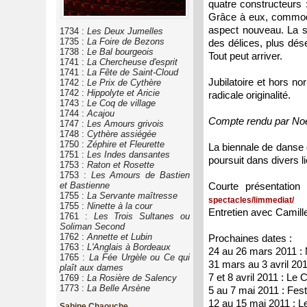
quatre constructeurs 
Grâce à eux, commode
aspect nouveau. La s
1734 :
Les Deux Jumelles
1735 :
La Foire de Bezons
des délices, plus dés
1738 :
Le Bal bourgeois
Tout peut arriver.
1741 :
La Chercheuse d'esprit
1741 :
La Fête de Saint-Cloud
Jubilatoire et hors n
1742 :
Le Prix de Cythère
1742 :
Hippolyte et Aricie
radicale originalité.
1743 :
Le Coq de village
1744 :
Acajou
Compte rendu par No
1747 :
Les Amours grivois
1748 :
Cythère assiégée
1750 :
Zéphire et Fleurette
La biennale de danse 
1751 :
Les Indes dansantes
poursuit dans divers 
1753 :
Raton et Rosette
1753 :
Les Amours de Bastien
et Bastienne
Courte présentation
1755 :
La Servante maîtresse
spectacles/limmediat/
1755 :
Ninette à la cour
Entretien avec Camille
1761 :
Les Trois Sultanes ou
Soliman Second
1762 :
Annette et Lubin
Prochaines dates :
1763 :
L'Anglais à Bordeaux
24 au 26 mars 2011 :
1765 :
La Fée Urgèle ou Ce qui
31 mars au 3 avril 20
plaît aux dames
7 et 8 avril 2011 : Le
1769 :
La Rosière de Salency
1773 :
La Belle Arsène
5 au 7 mai 2011 : Fes
12 au 15 mai 2011 : L
Sabine Chaouche