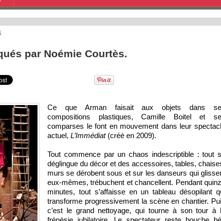
S
1
aqués par Noémie Courtès.
Ce que Arman faisait aux objets dans se
compositions plastiques, Camille Boitel et s
comparses le font en mouvement dans leur spectac
actuel,
L’Immédiat
(créé en 2009).
Tout commence par un chaos indescriptible : tout 
déglingue du décor et des accessoires, tables, chaise
murs se dérobent sous et sur les danseurs qui glisse
eux-mêmes, trébuchent et chancellent. Pendant quin
minutes, tout s’affaisse en un tableau désopilant q
transforme progressivement la scène en chantier. Pu
c’est le grand nettoyage, qui tourne à son tour à 
frénésie jubilatoire. Le spectateur reste bouche b