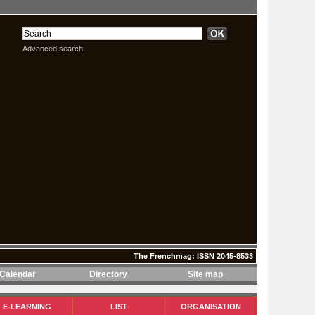
Advanced search
The Frenchmag: ISSN 2045-8533
Calendar
Directory
Site map
The Frenchmag: ISSN 2045-8533
E-LEARNING
LIST
ORGANISATION