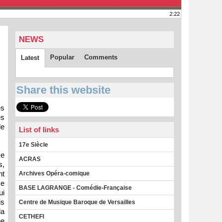
2:22
NEWS
Popular
Comments
Latest
Share this website
s
es
le
List of links
17e Siècle
se
ACRAS
s,
nt
Archives Opéra-comique
ze
BASE LAGRANGE - Comédie-Française
ui
is
Centre de Musique Baroque de Versailles
la
CETHEFI
ée