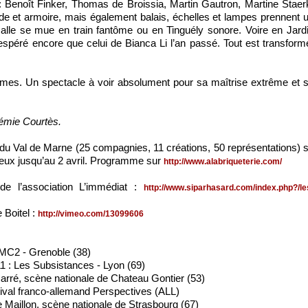
: Benoît Finker, Thomas de Broissia, Martin Gautron, Martine Staer
 et armoire, mais également balais, échelles et lampes prennent 
alle se mue en train fantôme ou en Tinguély sonore. Voire en Jard
espéré encore que celui de Bianca Li l’an passé. Tout est transform
ormes. Un spectacle à voir absolument pour sa maîtrise extrême et 
émie Courtès.
du Val de Marne (25 compagnies, 11 créations, 50 représentations) 
lieux jusqu’au 2 avril. Programme sur
http://www.alabriqueterie.com/
 de l’association L’immédiat :
http://www.siparhasard.com/index.php?/le
 Boitel :
http://vimeo.com/13099606
 MC2 - Grenoble (38)
11 : Les Subsistances - Lyon (69)
 Carré, scène nationale de Chateau Gontier (53)
tival franco-allemand Perspectives (ALL)
e Maillon, scène nationale de Strasbourg (67)