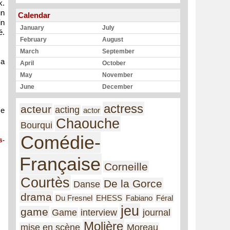
k.
un
Calendar
in
January
July
é.
February
August
March
September
sa
April
October
May
November
June
December
actress
acteur
acting
actor
se
Chaouche
Bourqui
Comédie-
s-
Française
Corneille
Courtès
De la Gorce
Danse
drama
Du Fresnel
EHESS
Fabiano
Féral
jeu
game
Game
interview
journal
Molière
mise en scène
Moreau