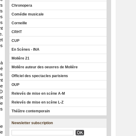
rs
Chronopera
ls
Comédie musicale
es
es
Corneille
nt
CRHT
e.
et
CUP
es
En Scènes - INA
Molière 21
 à
Molière auteur des oeuvres de Molière
ré
es
Officiel des spectacles parisiens
nt
OUP
ue
BD
Relevés de mise en scène A-M
et
Relevés de mise en scène L-Z
le
es
Théâtre contemporain
Newsletter subscription
ie
de