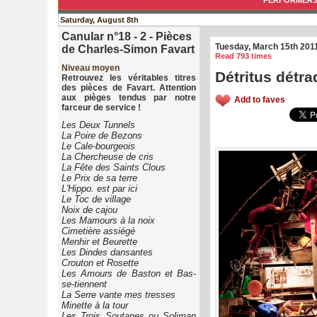
PERFORMER
Saturday, August 8th
Canular n°18 - 2 - Pièces
Tuesday, March 15th 201
de Charles-Simon Favart
Read 793 times
Niveau moyen
Détritus détr
Retrouvez les véritables titres
des pièces de Favart. Attention
aux pièges tendus par notre
Add to faves
farceur de service !
Les Deux Tunnels
La Poire de Bezons
Le Cale-bourgeois
La Chercheuse de cris
La Fête des Saints Clous
Le Prix de sa terre
L'Hippo. est par ici
Le Toc de village
Noix de cajou
Les Mamours à la noix
Cimetière assiégé
Menhir et Beurette
Les Dindes dansantes
Crouton et Rosette
Les Amours de Baston et Bas-
se-tiennent
La Serre vante mes tresses
Minette à la tour
Les Trois Soutanes ou Soliman