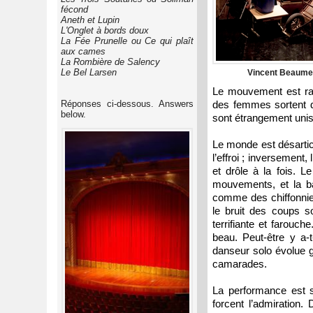
fécond
Aneth et Lupin
L'Onglet à bords doux
La Fée Prunelle ou Ce qui plaît
aux cames
La Rombière de Salency
Le Bel Larsen
Vincent Beaume 
Le mouvement est rap
Réponses ci-dessous. Answers
des femmes sortent 
below.
sont étrangement unis
Le monde est désarticu
l’effroi ; inversement
et drôle à la fois. 
mouvements, et la bat
comme des chiffonnie
le bruit des coups 
terrifiante et farouch
beau. Peut-être y a-t
danseur solo évolue g
camarades.
La performance est st
forcent l’admiration