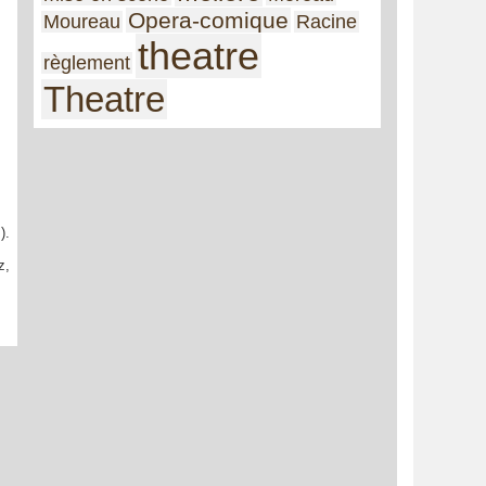
Opera-comique
Moureau
Racine
theatre
règlement
Theatre
).
z,