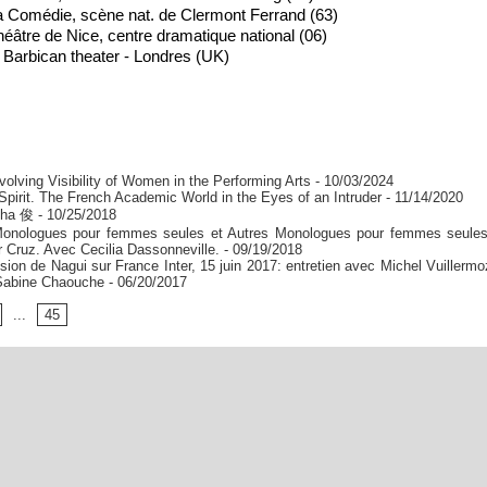
a Comédie, scène nat. de Clermont Ferrand (63)
éâtre de Nice, centre dramatique national (06)
: Barbican theater - Londres (UK)
volving Visibility of Women in the Performing Arts
- 10/03/2024
pirit. The French Academic World in the Eyes of an Intruder
- 11/14/2020
Cha 俊
- 10/25/2018
onologues pour femmes seules et Autres Monologues pour femmes seules
 Cruz. Avec Cecilia Dassonneville.
- 09/19/2018
sion de Nagui sur France Inter, 15 juin 2017: entretien avec Michel Vuillermo
 Sabine Chaouche
- 06/20/2017
...
45