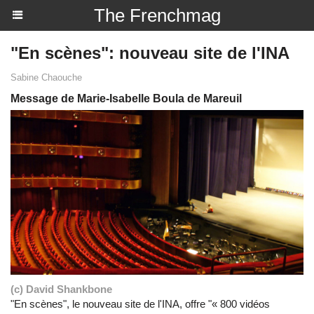
The Frenchmag
"En scènes": nouveau site de l'INA
Sabine Chaouche
Message de Marie-Isabelle Boula de Mareuil
(c) David Shankbone
"En scènes", le nouveau site de l'INA, offre "« 800 vidéos