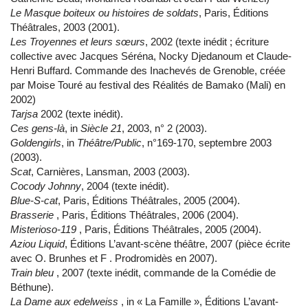
Le Masque boiteux ou histoires de soldats
, Paris, Éditions
Théâtrales, 2003 (2001).
Les Troyennes et leurs sœurs
, 2002 (texte inédit ; écriture
collective avec Jacques Séréna, Nocky Djedanoum et Claude-
Henri Buffard. Commande des Inachevés de Grenoble, créée
par Moise Touré au festival des Réalités de Bamako (Mali) en
2002)
Tarjsa
2002 (texte inédit).
Ces gens-là
, in
Siècle 21
, 2003, n° 2 (2003).
Goldengirls
, in
Théâtre/Public
, n°169-170, septembre 2003
(2003).
Scat
, Carnières, Lansman, 2003 (2003).
Cocody Johnny
, 2004 (texte inédit).
Blue-S-cat
, Paris, Éditions Théâtrales, 2005 (2004).
Brasserie
, Paris, Éditions Théâtrales, 2006 (2004).
Misterioso-119
, Paris, Éditions Théâtrales, 2005 (2004).
Aziou Liquid
, Éditions L’avant-scène théâtre, 2007 (pièce écrite
avec O. Brunhes et F . Prodromidès en 2007).
Train bleu
, 2007 (texte inédit, commande de la Comédie de
Béthune).
La Dame aux edelweiss
, in « La Famille », Éditions L’avant-