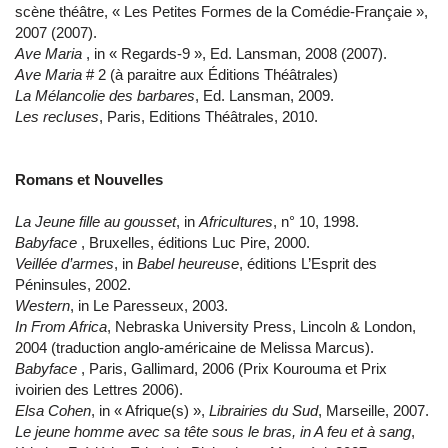
scène théâtre, « Les Petites Formes de la Comédie-Françaie »,
2007 (2007).
Ave Maria
, in « Regards-9 », Ed. Lansman, 2008 (2007).
Ave Maria
# 2 (à paraitre aux Éditions Théâtrales)
La Mélancolie des barbares
, Ed. Lansman, 2009.
Les recluses
, Paris, Editions Théâtrales, 2010.
Romans et Nouvelles
La Jeune fille au gousset
, in
Africultures
, n° 10, 1998.
Babyface
, Bruxelles, éditions Luc Pire, 2000.
Veillée d’armes
, in
Babel heureuse
, éditions L’Esprit des
Péninsules, 2002.
Western
, in Le Paresseux, 2003.
In From Africa
, Nebraska University Press, Lincoln & London,
2004 (traduction anglo-américaine de Melissa Marcus).
Babyface
, Paris, Gallimard, 2006 (Prix Kourouma et Prix
ivoirien des Lettres 2006).
Elsa Cohen
, in « Afrique(s) »,
Librairies du Sud
, Marseille, 2007.
Le jeune homme avec sa tête sous le bras, in A feu et à sang
,