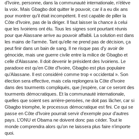
d’Ivoire, personne, dans la communauté internationale, n’élève
la voix. Mais Gbagbo doit quitter le pouvoir, car il a eu dix ans
pour montrer qu’il était incompétent. Il est capable de piller la
Côte d’Ivoire, pas de la diriger. Il faut laisser la chance à celui
que les Ivoiriens ont élu. Tous les signes sont pourtant réunis
pour que Alassane arrive au pouvoir affaibli. La solution est dans
les mains de l’armée. Tant qu’elle ne prend pas de décision, ça
peut finir dans un bain de sang. Il ne risque pas d’y avoir de
génocide, mais une guerre civile entre la milice de Gbagbo et
celle d’Alassane. Il doit devenir le président des Ivoiriens. Le
paradoxe est qu’en Côte d’Ivoire, Gbagbo est plus populaire
qu’Alassane. Il est considéré comme trop « occidental ». Son
élection sera effective, mais cela replongera la Côte d’Ivoire
dans des tourments compliqués, que j’espère, car ce seront des
tourments démocratiques. Et la communauté internationale,
quelles que soient ses arrière-pensées, ne doit pas lâcher, car si
Gbagbo triomphe, le processus démocratique est fini. Ce qui se
passe en Côte d’Ivoire pourrait servir d’exemple pour d’autres
pays. L’ONU et Obama ne doivent donc pas céder. Tout le
monde comprendra alors qu’on ne laissera plus faire n’importe
quoi.