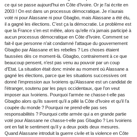
ce qui se passe aujourd’hui en Côte d’Ivoire. Or je l’ai écrite en
2003 ! On est dans un processus démocratique. Je n’aurais
voté ni pour Alassane ni pour Gbagbo, mais Alassane a été élu,
il a gagné les élections. C’est ça la démocratie. Le problème est
que la France s’en est mêlée, alors qu’elle n’a jamais participé à
aucun processus démocratique en Côte d’Ivoire. Comment se
fait-il que personne n’ait condamné l’attaque du gouvernement
Gbagbo par Alassane et les rebelles ? Les choses étaient
faussées dès ce moment-là. Gbagbo, contrairement à ce que
beaucoup pensent, n’est pas venu au pouvoir par un coup
d’Etat. La situation était donc minée au moment où Alassane a
gagné les élections, parce que les situations successives ont
donné l’impression aux Ivoiriens qu’Alassane est un candidat de
l’étranger, soutenu par les pays occidentaux, que l’on veut
imposer aux Ivoiriens. Pourquoi l’armée ne chasse-t-elle pas
Gbagbo alors qu’ils savent qu’il a pillé la Côte d’Ivoire et qu’il l’a
coupée du monde ? Pourquoi ne prend-elle pas ses
responsabilités ? Pourquoi cette armée qui a en grande partie
voté pour Alassane ne chasse-t-elle pas Gbagbo ? Les Ivoiriens
ont en fait le sentiment qu’il y a deux poids deux mesures.
Quand Alassane introduit la guerre civile et la violence en Côte