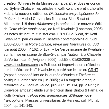
créateur
(Université du Minnesota), à paraître, dossier conçu
par Sylvie Chalaye ; les articles « Koffi Kwahulé » et « choralité
» dans la nouvelle édition du
Dictionnaire encyclopédique du
théâtre
, de Michel Corvin ; les fiches sur Blue-S-cat et
Misterioso-119 dans
Afritheatre
; la préface de le nouvelle édition
de
Cette vieille magie noire
, de Koffi Kwahulé (Lansman, 2006) ;
les notes de lecture « Misterioso-119 & Blue-S-cat, de Koffi
Kwahulé », parues dans « Théâtres contemporains du Sud,
1990-2006 », in
Notre Librairie, revue des littératures du Sud
,
juin août 2006, n° 162, p. 167 ; « Le Verbe incarné de Kwahulé »,
sur la mise en scène de Blue-S-cat, par l’auteur, à la Chapelle
du Verbe incarné (Avignon, 2006), publié le 01/08/2006 sur
www.africultures.com
; « Politique et improvisation : réflexions
sur le théâtre de Koffi Kwahulé », publié sur le site du
CRHT
(exposé prononcé lors de la journée d’études « Théâtre et
politique », organisée en juin 2005) ; « La tragédie grecque
retrouvée ? »,
Lecture Jeune
, juin 2005, n° 114, pp. 23-27 ; «
Dionysos africain : étude sur le chœur dans Bintou & Fama, de
Koffi Kwahulé »,
Nouvelles dramaturgies d’Afrique noire
francophone
, Presses universitaires de Rennes, coll. Plurial,
2004, pp. 141-149.