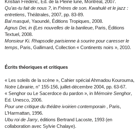
Kristian Frédéric, Ed. de la Pleine lune, Montréal, 2007.
Qu’as-tu fait de nous ?
, in
Frères de son. Kwahulé et le jazz :
entretiens
, Théâtrales, 2007, pp. 83-89.
Bal masqué
, Yaoundé, Éditions Tropiques, 2008.
Agnus Dei, in i[Les nouvelles de la banlieue
, Paris, Éditions
Textuel, 2008.
Monsieur Ki. Rhapsodie parisienne à sourire pour caresser le
temps
, Paris, Gallimard, Collection « Continents noirs », 2010.
Écrits théoriques et critiques
« Les soleils de la scène », Cahier spécial Ahmadou Kourouma,
Notre Librairie
, n° 155-156, juillet-décembre 2004, pp. 63-67.
« Senghor ou Le Sacerdoce du pardon », in
Mémoire Senghor
,
Ed. Unesco, 2006.
Pour une critique du théâtre ivoirien contemporain
, Paris,
L’Harmattan, 1996.
Ubu roi de Jarry
, éditions Bertrand Lacoste, 1993 (en
collaboration avec Sylvie Chalaye).