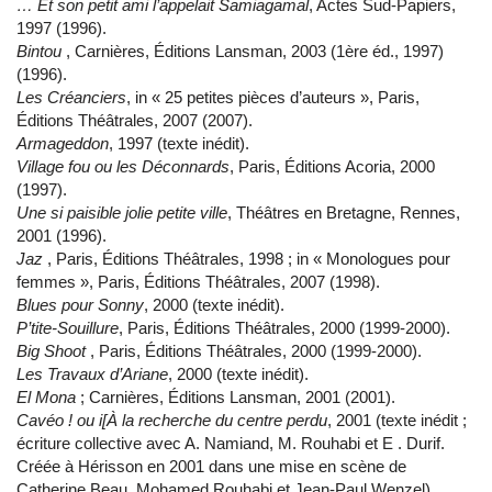
… Et son petit ami l’appelait Samiagamal
, Actes Sud-Papiers,
1997 (1996).
Bintou
, Carnières, Éditions Lansman, 2003 (1ère éd., 1997)
(1996).
Les Créanciers
, in « 25 petites pièces d’auteurs », Paris,
Éditions Théâtrales, 2007 (2007).
Armageddon
, 1997 (texte inédit).
Village fou ou les Déconnards
, Paris, Éditions Acoria, 2000
(1997).
Une si paisible jolie petite ville
, Théâtres en Bretagne, Rennes,
2001 (1996).
Jaz
, Paris, Éditions Théâtrales, 1998 ; in « Monologues pour
femmes », Paris, Éditions Théâtrales, 2007 (1998).
Blues pour Sonny
, 2000 (texte inédit).
P’tite-Souillure
, Paris, Éditions Théâtrales, 2000 (1999-2000).
Big Shoot
, Paris, Éditions Théâtrales, 2000 (1999-2000).
Les Travaux d’Ariane
, 2000 (texte inédit).
El Mona
; Carnières, Éditions Lansman, 2001 (2001).
Cavéo ! ou i[À la recherche du centre perdu
, 2001 (texte inédit ;
écriture collective avec A. Namiand, M. Rouhabi et E . Durif.
Créée à Hérisson en 2001 dans une mise en scène de
Catherine Beau, Mohamed Rouhabi et Jean-Paul Wenzel)