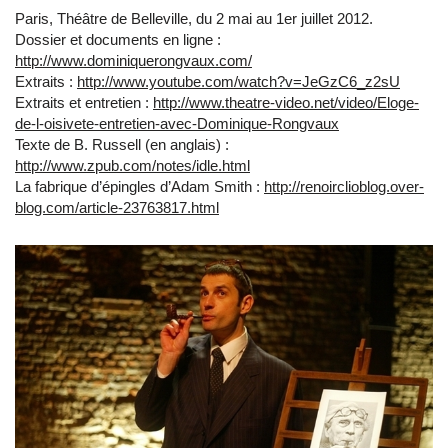
Paris, Théâtre de Belleville, du 2 mai au 1er juillet 2012.
Dossier et documents en ligne :
http://www.dominiquerongvaux.com/
Extraits :
http://www.youtube.com/watch?v=JeGzC6_z2sU
Extraits et entretien :
http://www.theatre-video.net/video/Eloge-
de-l-oisivete-entretien-avec-Dominique-Rongvaux
Texte de B. Russell (en anglais) :
http://www.zpub.com/notes/idle.html
La fabrique d’épingles d’Adam Smith :
http://renoirclioblog.over-
blog.com/article-23763817.html