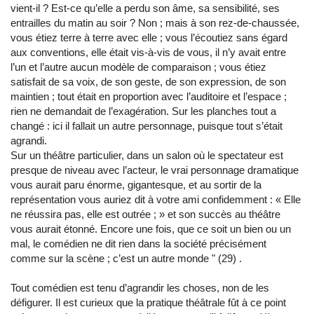
vient-il ? Est-ce qu’elle a perdu son âme, sa sensibilité, ses
entrailles du matin au soir ? Non ; mais à son rez-de-chaussée,
vous étiez terre à terre avec elle ; vous l’écoutiez sans égard
aux conventions, elle était vis-à-vis de vous, il n’y avait entre
l’un et l’autre aucun modèle de comparaison ; vous étiez
satisfait de sa voix, de son geste, de son expression, de son
maintien ; tout était en proportion avec l’auditoire et l’espace ;
rien ne demandait de l’exagération. Sur les planches tout a
changé : ici il fallait un autre personnage, puisque tout s’était
agrandi.
Sur un théâtre particulier, dans un salon où le spectateur est
presque de niveau avec l’acteur, le vrai personnage dramatique
vous aurait paru énorme, gigantesque, et au sortir de la
représentation vous auriez dit à votre ami confidemment : « Elle
ne réussira pas, elle est outrée ; » et son succès au théâtre
vous aurait étonné. Encore une fois, que ce soit un bien ou un
mal, le comédien ne dit rien dans la société précisément
comme sur la scène ; c’est un autre monde
"
(29) .
Tout comédien est tenu d’agrandir les choses, non de les
défigurer. Il est curieux que la pratique théâtrale fût à ce point