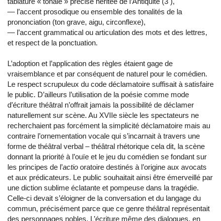
tablature « tonale » précise héritée de l’Antiquité (3 ),
― l’accent prosodique ou ensemble des tonalités de la
prononciation (ton grave, aigu, circonflexe),
― l’accent grammatical ou articulation des mots et des lettres,
et respect de la ponctuation.
L’adoption et l’application des règles étaient gage de
vraisemblance et par conséquent de naturel pour le comédien.
Le respect scrupuleux du code déclamatoire suffisait à satisfaire
le public. D’ailleurs l’utilisation de la poésie comme mode
d’écriture théâtral n’offrait jamais la possibilité de déclamer
naturellement sur scène. Au XVIIe siècle les spectateurs ne
recherchaient pas forcément la simplicité déclamatoire mais au
contraire l’ornementation vocale qui s’incarnait à travers une
forme de théâtral verbal – théâtral rhétorique cela dit, la scène
donnant la priorité à l’ouïe et le jeu du comédien se fondant sur
les principes de l’
actio
oratoire destinés à l’origine aux avocats
et aux prédicateurs. Le public souhaitait ainsi être émerveillé par
une diction sublime éclatante et pompeuse dans la tragédie.
Celle-ci devait s’éloigner de la conversation et du langage du
commun, précisément parce que ce genre théâtral représentait
des personnages nobles. L’écriture même des dialogues, en