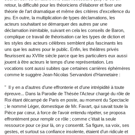
retour, la difficulté pour les théoriciens d’élaborer et fixer une
théorie de l’art dramatique et même des critères d’excellence du
jeu. En outre, la multiplication de types déclamations, les
acteurs souhaitant se démarquer des autres par une
déclamation inimitable, suivant en cela les conseils de Baron,
complique ce travail de théorisation car les types de diction et
les styles des acteurs célèbres semblent plus fascinants les
uns que les autres pour le public. Enfin, les théâtres privés
fleurissent au XVIIIe siècle parce que les particuliers eux aussi
jouent à être acteurs le temps d’une représentation. Les
vocations sont aussi subites que certaines carrières éphémères
comme le suggère Jean-Nicolas Servandoni d’Hannetaire :
"
Il y en a d’autres d’une effronterie et d’une intrépidité à toute
épreuve... Dans la Parodie de Thésée l’Acteur chargé du rôle de
Roi étant décampé de Paris en poste, au moment du Spectacle
; le nommé Léger, domestique de Mr. Favart, qui savait toute la
Pièce par cœur, à force de l’avoir entendu répéter, se proposa
effrontément pour remplir ce rôle ; comme c’était la seule
ressource pour ce jour là, on y consentit. Sa figure, sa voix, ses
gestes, et surtout sa confiance insolente, étaient d’un ridicule et