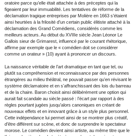
oratoire parce qu’elle était attachée à des préceptes qui la
figeaient par leur immuabilité. Les tentatives de réforme de la
déclamation tragique entreprises par Molière en 1663 s’étaient
ainsi heurtées à la frilosité d’un certain public élitiste attaché à la
déclamation des Grand Comédiens, considérés comme les
meilleurs acteurs. Au début du XVIIIe siècle Jean Léonor Le
Gallois sieur de Grimarest, influencé par le courant rhétorique,
affirme par exemple que le « comédien doit se considérer
comme un orateur » (10) ayant à prononcer un discours.
La naissance véritable de l’art dramatique en tant que tel, ou
plutôt sa compréhension et reconnaissance par des personnes
étrangères au milieu théâtral, ne pouvait passer qu'en révisant le
système déclamatoire et en s'affranchissant des lois du barreau
et de la chaire. Baron choisit ainsi délibérément une option qui
aurait fait scandale au siècle passé : l’écart par rapport à des
règles pourtant jugées jusqu’alors canoniques en créant de
nouveaux effets et en innovant grâce à un style plus personnel.
Cette indépendance lui permet ainsi de se montrer plus créatif,
d’être différent sur scène, et donc de surprendre le spectateur
morose. Le comédien devient ainsi artiste, au même titre que le