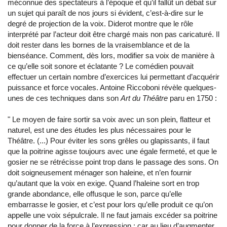
méconnue des spectateurs à l’époque et qu’il fallût un débat sur
un sujet qui paraît de nos jours si évident, c’est-à-dire sur le
degré de projection de la voix. Diderot montre que le rôle
interprété par l’acteur doit être chargé mais non pas caricaturé. Il
doit rester dans les bornes de la vraisemblance et de la
bienséance. Comment, dès lors, modifier sa voix de manière à
ce qu’elle soit sonore et éclatante ? Le comédien pouvait
effectuer un certain nombre d’exercices lui permettant d’acquérir
puissance et force vocales. Antoine Riccoboni révèle quelques-
unes de ces techniques dans son
Art du Théâtre
paru en 1750 :
"
Le moyen de faire sortir sa voix avec un son plein, flatteur et
naturel, est une des études les plus nécessaires pour le
Théâtre. (...) Pour éviter les sons grêles ou glapissants, il faut
que la poitrine agisse toujours avec une égale fermeté, et que le
gosier ne se rétrécisse point trop dans le passage des sons. On
doit soigneusement ménager son haleine, et n’en fournir
qu’autant que la voix en exige. Quand l’haleine sort en trop
grande abondance, elle offusque le son, parce qu’elle
embarrasse le gosier, et c’est pour lors qu’elle produit ce qu’on
appelle une voix sépulcrale. Il ne faut jamais excéder sa poitrine
pour donner de la force à l’expression ; car au lieu d’augmenter