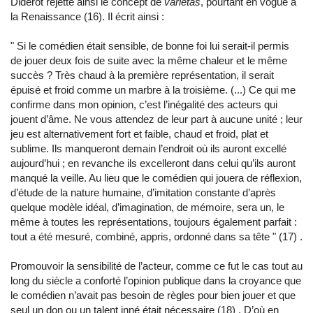
Diderot rejette ainsi le concept de
varietas
, pourtant en vogue à
la Renaissance (16). Il écrit ainsi :
"
Si le comédien était sensible, de bonne foi lui serait-il permis
de jouer deux fois de suite avec la même chaleur et le même
succès ? Très chaud à la première représentation, il serait
épuisé et froid comme un marbre à la troisième. (...) Ce qui me
confirme dans mon opinion, c’est l’inégalité des acteurs qui
jouent d’âme. Ne vous attendez de leur part à aucune unité ; leur
jeu est alternativement fort et faible, chaud et froid, plat et
sublime. Ils manqueront demain l’endroit où ils auront excellé
aujourd’hui ; en revanche ils excelleront dans celui qu’ils auront
manqué la veille. Au lieu que le comédien qui jouera de réflexion,
d’étude de la nature humaine, d’imitation constante d’après
quelque modèle idéal, d’imagination, de mémoire, sera un, le
même à toutes les représentations, toujours également parfait :
tout a été mesuré, combiné, appris, ordonné dans sa tête
"
(17) .
Promouvoir la sensibilité de l’acteur, comme ce fut le cas tout au
long du siècle a conforté l’opinion publique dans la croyance que
le comédien n’avait pas besoin de règles pour bien jouer et que
seul un don ou un talent inné était nécessaire (18) . D’où en