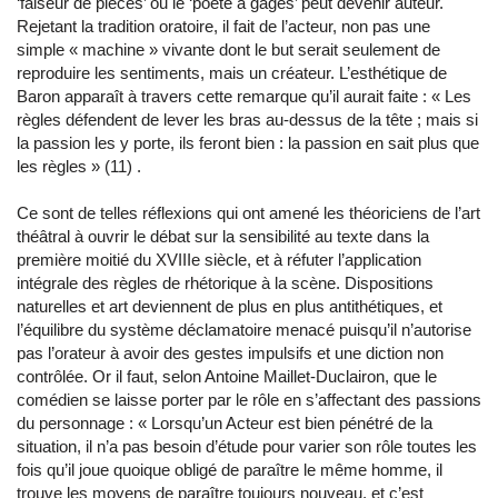
‘faiseur de pièces’ ou le ‘poète à gages’ peut devenir auteur.
Rejetant la tradition oratoire, il fait de l’acteur, non pas une
simple « machine » vivante dont le but serait seulement de
reproduire les sentiments, mais un créateur. L’esthétique de
Baron apparaît à travers cette remarque qu’il aurait faite : « Les
règles défendent de lever les bras au-dessus de la tête ; mais si
la passion les y porte, ils feront bien : la passion en sait plus que
les règles » (11) .
Ce sont de telles réflexions qui ont amené les théoriciens de l’art
théâtral à ouvrir le débat sur la sensibilité au texte dans la
première moitié du XVIIIe siècle, et à réfuter l’application
intégrale des règles de rhétorique à la scène. Dispositions
naturelles et art deviennent de plus en plus antithétiques, et
l’équilibre du système déclamatoire menacé puisqu’il n’autorise
pas l’orateur à avoir des gestes impulsifs et une diction non
contrôlée. Or il faut, selon Antoine Maillet-Duclairon, que le
comédien se laisse porter par le rôle en s’affectant des passions
du personnage : « Lorsqu’un Acteur est bien pénétré de la
situation, il n’a pas besoin d’étude pour varier son rôle toutes les
fois qu’il joue quoique obligé de paraître le même homme, il
trouve les moyens de paraître toujours nouveau, et c’est