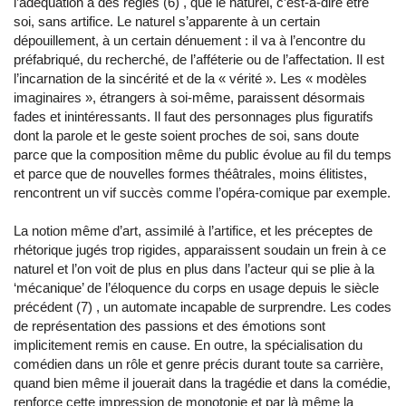
l’adéquation à des règles (6) , que le naturel, c’est-à-dire être
soi, sans artifice. Le naturel s’apparente à un certain
dépouillement, à un certain dénuement : il va à l’encontre du
préfabriqué, du recherché, de l’afféterie ou de l’affectation. Il est
l’incarnation de la sincérité et de la « vérité ». Les « modèles
imaginaires », étrangers à soi-même, paraissent désormais
fades et inintéressants. Il faut des personnages plus figuratifs
dont la parole et le geste soient proches de soi, sans doute
parce que la composition même du public évolue au fil du temps
et parce que de nouvelles formes théâtrales, moins élitistes,
rencontrent un vif succès comme l’opéra-comique par exemple.
La notion même d’art, assimilé à l’artifice, et les préceptes de
rhétorique jugés trop rigides, apparaissent soudain un frein à ce
naturel et l’on voit de plus en plus dans l’acteur qui se plie à la
‘mécanique’ de l’éloquence du corps en usage depuis le siècle
précédent (7) , un automate incapable de surprendre. Les codes
de représentation des passions et des émotions sont
implicitement remis en cause. En outre, la spécialisation du
comédien dans un rôle et genre précis durant toute sa carrière,
quand bien même il jouerait dans la tragédie et dans la comédie,
renforce cette impression de monotonie et par là même la