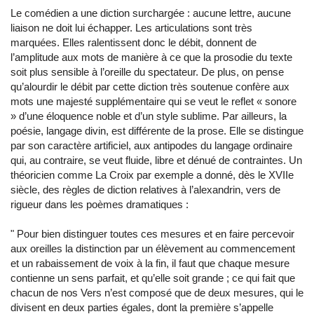
Le comédien a une diction surchargée : aucune lettre, aucune
liaison ne doit lui échapper. Les articulations sont très
marquées. Elles ralentissent donc le débit, donnent de
l’amplitude aux mots de manière à ce que la prosodie du texte
soit plus sensible à l’oreille du spectateur. De plus, on pense
qu’alourdir le débit par cette diction très soutenue confère aux
mots une majesté supplémentaire qui se veut le reflet « sonore
» d’une éloquence noble et d’un style sublime. Par ailleurs, la
poésie, langage divin, est différente de la prose. Elle se distingue
par son caractère artificiel, aux antipodes du langage ordinaire
qui, au contraire, se veut fluide, libre et dénué de contraintes. Un
théoricien comme La Croix par exemple a donné, dès le XVIIe
siècle, des règles de diction relatives à l’alexandrin, vers de
rigueur dans les poèmes dramatiques :
"
Pour bien distinguer toutes ces mesures et en faire percevoir
aux oreilles la distinction par un élèvement au commencement
et un rabaissement de voix à la fin, il faut que chaque mesure
contienne un sens parfait, et qu’elle soit grande ; ce qui fait que
chacun de nos Vers n’est composé que de deux mesures, qui le
divisent en deux parties égales, dont la première s’appelle