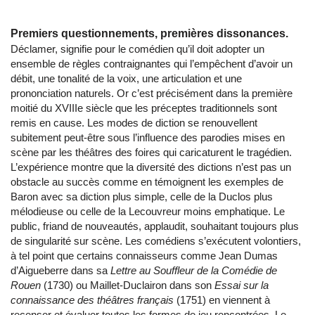
Premiers questionnements, premières dissonances.
Déclamer, signifie pour le comédien qu’il doit adopter un
ensemble de règles contraignantes qui l’empêchent d’avoir un
débit, une tonalité de la voix, une articulation et une
prononciation naturels. Or c’est précisément dans la première
moitié du XVIIIe siècle que les préceptes traditionnels sont
remis en cause. Les modes de diction se renouvellent
subitement peut-être sous l’influence des parodies mises en
scène par les théâtres des foires qui caricaturent le tragédien.
L’expérience montre que la diversité des dictions n’est pas un
obstacle au succès comme en témoignent les exemples de
Baron avec sa diction plus simple, celle de la Duclos plus
mélodieuse ou celle de la Lecouvreur moins emphatique. Le
public, friand de nouveautés, applaudit, souhaitant toujours plus
de singularité sur scène. Les comédiens s’exécutent volontiers,
à tel point que certains connaisseurs comme Jean Dumas
d’Aigueberre dans sa
Lettre au Souffleur de la Comédie de
Rouen
(1730) ou Maillet-Duclairon dans son
Essai sur la
connaissance des théâtres français
(1751) en viennent à
recenser et évaluer toutes les formes de jeu rencontrées. Le