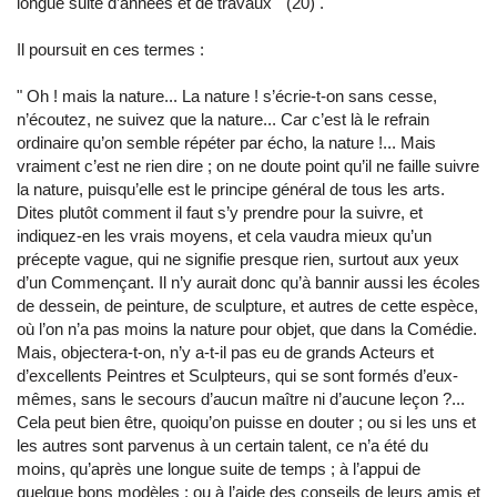
longue suite d’années et de travaux
"
(20) .
Il poursuit en ces termes :
"
Oh ! mais la nature... La nature ! s’écrie-t-on sans cesse,
n’écoutez, ne suivez que la nature... Car c’est là le refrain
ordinaire qu’on semble répéter par écho, la nature !... Mais
vraiment c’est ne rien dire ; on ne doute point qu’il ne faille suivre
la nature, puisqu’elle est le principe général de tous les arts.
Dites plutôt comment il faut s’y prendre pour la suivre, et
indiquez-en les vrais moyens, et cela vaudra mieux qu’un
précepte vague, qui ne signifie presque rien, surtout aux yeux
d’un Commençant. Il n’y aurait donc qu’à bannir aussi les écoles
de dessein, de peinture, de sculpture, et autres de cette espèce,
où l’on n’a pas moins la nature pour objet, que dans la Comédie.
Mais, objectera-t-on, n’y a-t-il pas eu de grands Acteurs et
d’excellents Peintres et Sculpteurs, qui se sont formés d’eux-
mêmes, sans le secours d’aucun maître ni d’aucune leçon ?...
Cela peut bien être, quoiqu’on puisse en douter ; ou si les uns et
les autres sont parvenus à un certain talent, ce n’a été du
moins, qu’après une longue suite de temps ; à l’appui de
quelque bons modèles ; ou à l’aide des conseils de leurs amis et