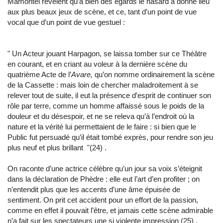
Mamontel révèlent qu’à bien des égards le hasard a donné lieu
aux plus beaux jeux de scène, et ce, tant d’un point de vue
vocal que d’un point de vue gestuel :
"
Un Acteur jouant Harpagon, se laissa tomber sur ce Théâtre
en courant, et en criant au voleur à la dernière scène du
quatrième Acte de l’
Avare,
qu’on nomme ordinairement la scène
de la Cassette : mais loin de chercher maladroitement à se
relever tout de suite, il eut la présence d’esprit de continuer son
rôle par terre, comme un homme affaissé sous le poids de la
douleur et du désespoir, et ne se releva qu’à l’endroit où la
nature et la vérité lui permettaient de le faire : si bien que le
Public fut persuadé qu’il était tombé exprès, pour rendre son jeu
plus neuf et plus brillant
"
(24) .
On raconte d’une actrice célèbre qu’un jour sa voix s’éteignit
dans la déclaration de Phèdre : elle eut l’art d’en profiter ; on
n’entendit plus que les accents d’une âme épuisée de
sentiment. On prit cet accident pour un effort de la passion,
comme en effet il pouvait l’être, et jamais cette scène admirable
n’a fait sur les spectateurs une si violente impression (25) .