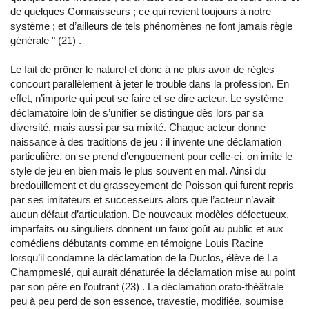
de quelques Connaisseurs ; ce qui revient toujours à notre
système ; et d’ailleurs de tels phénomènes ne font jamais règle
générale
"
(21) .
Le fait de prôner le naturel et donc à ne plus avoir de règles
concourt parallèlement à jeter le trouble dans la profession. En
effet, n’importe qui peut se faire et se dire acteur. Le système
déclamatoire loin de s’unifier se distingue dès lors par sa
diversité, mais aussi par sa mixité. Chaque acteur donne
naissance à des traditions de jeu : il invente une déclamation
particulière, on se prend d’engouement pour celle-ci, on imite le
style de jeu en bien mais le plus souvent en mal. Ainsi du
bredouillement et du grasseyement de Poisson qui furent repris
par ses imitateurs et successeurs alors que l’acteur n’avait
aucun défaut d’articulation. De nouveaux modèles défectueux,
imparfaits ou singuliers donnent un faux goût au public et aux
comédiens débutants comme en témoigne Louis Racine
lorsqu’il condamne la déclamation de la Duclos, élève de La
Champmeslé, qui aurait dénaturée la déclamation mise au point
par son père en l’outrant (23) . La déclamation orato-théâtrale
peu à peu perd de son essence, travestie, modifiée, soumise