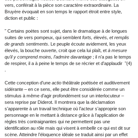
vers, conférait à la pièce son caractère extraordinaire. La
Bruyère évoquait en son temps le rapport étroit entre style,
diction et public :
"
Certains poètes sont sujet, dans le dramatique à de longues
suites de vers pompeux, qui semblent
forts, élevés, et remplis
de grands sentiments
. Le peuple écoute avidement, les yeux
élevés, la bouche ouverte, croit que cela lui plaît, et
à mesure
qu’il y comprend moins, l’admire davantage
; il n’a pas le temps
de respirer, il a à peine le temps de se récrier et d’applaudir
"
(4)
.
Cette conception d’une
actio
théâtrale poétisée et auditivement
sidérante – en ce sens, elle peut être considérée comme un
stimulus à même d’agir profondément sur un interlocuteur –
sera reprise par Diderot. Il montrera que la déclamation
s’apparente à un travail technique où l’acteur s’approprie son
personnage en le mettant à distance grâce à l’application de
règles très contraignantes qui ne permettent pas une
identification au rôle mais qui visent à embellir ce qui est dit sur
scène. Atteindre l’éloquence idéale se traduit ainsi par un effet