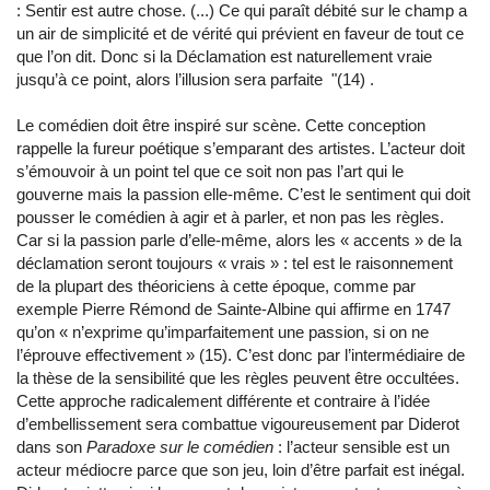
: Sentir est autre chose. (...) Ce qui paraît débité sur le champ a
un air de simplicité et de vérité qui prévient en faveur de tout ce
que l’on dit. Donc si la Déclamation est naturellement vraie
jusqu’à ce point, alors l’illusion sera parfaite
"
(14) .
Le comédien doit être inspiré sur scène. Cette conception
rappelle la fureur poétique s’emparant des artistes. L’acteur doit
s’émouvoir à un point tel que ce soit non pas l’art qui le
gouverne mais la passion elle-même. C’est le sentiment qui doit
pousser le comédien à agir et à parler, et non pas les règles.
Car si la passion parle d’elle-même, alors les « accents » de la
déclamation seront toujours « vrais » : tel est le raisonnement
de la plupart des théoriciens à cette époque, comme par
exemple Pierre Rémond de Sainte-Albine qui affirme en 1747
qu’on « n’exprime qu’imparfaitement une passion, si on ne
l’éprouve effectivement » (15). C’est donc par l’intermédiaire de
la thèse de la sensibilité que les règles peuvent être occultées.
Cette approche radicalement différente et contraire à l’idée
d’embellissement sera combattue vigoureusement par Diderot
dans son
Paradoxe sur le comédien
: l’acteur sensible est un
acteur médiocre parce que son jeu, loin d’être parfait est inégal.