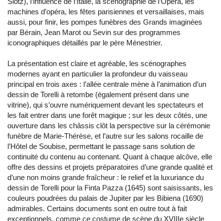
Slotz), l’influence de l’Italie, la scénographie de l’Opéra, les
machines d’opéra, les fêtes parisiennes et versaillaises, mais
aussi, pour finir, les pompes funèbres des Grands imaginées
par Bérain, Jean Marot ou Sevin sur des programmes
iconographiques détaillés par le père Ménestrier.
La présentation est claire et agréable, les scénographes
modernes ayant en particulier la profondeur du vaisseau
principal en trois axes : l’allée centrale mène à l’animation d’un
dessin de Torelli à retombe (également présent dans une
vitrine), qui s’ouvre numériquement devant les spectateurs et
les fait entrer dans une forêt magique ; sur les deux côtés, une
ouverture dans les châssis clôt la perspective sur la cérémonie
funèbre de Marie-Thérèse, et l’autre sur les salons rocaille de
l’Hôtel de Soubise, permettant le passage sans solution de
continuité du contenu au contenant. Quant à chaque alcôve, elle
offre des dessins et projets préparatoires d’une grande qualité et
d’une non moins grande fraîcheur : le relief et la luxuriance du
dessin de Torelli pour la Finta Pazza (1645) sont saisissants, les
couleurs poudrées du palais de Jupiter par les Bibiena (1690)
admirables. Certains documents sont en outre tout à fait
exceptionnels, comme ce costume de scène du XVIIIe siècle