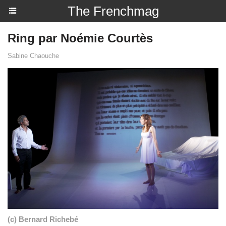
The Frenchmag
Ring par Noémie Courtès
Sabine Chaouche
(c) Bernard Richebé