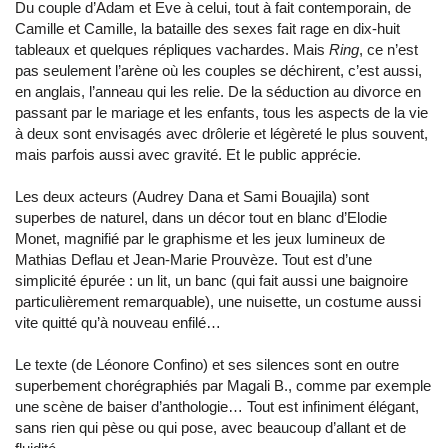
Du couple d’Adam et Eve à celui, tout à fait contemporain, de
Camille et Camille, la bataille des sexes fait rage en dix-huit
tableaux et quelques répliques vachardes. Mais
Ring
, ce n’est
pas seulement l’arène où les couples se déchirent, c’est aussi,
en anglais, l’anneau qui les relie. De la séduction au divorce en
passant par le mariage et les enfants, tous les aspects de la vie
à deux sont envisagés avec drôlerie et légèreté le plus souvent,
mais parfois aussi avec gravité. Et le public apprécie.
Les deux acteurs (Audrey Dana et Sami Bouajila) sont
superbes de naturel, dans un décor tout en blanc d’Elodie
Monet, magnifié par le graphisme et les jeux lumineux de
Mathias Deflau et Jean-Marie Prouvèze. Tout est d’une
simplicité épurée : un lit, un banc (qui fait aussi une baignoire
particulièrement remarquable), une nuisette, un costume aussi
vite quitté qu’à nouveau enfilé…
Le texte (de Léonore Confino) et ses silences sont en outre
superbement chorégraphiés par Magali B., comme par exemple
une scène de baiser d’anthologie… Tout est infiniment élégant,
sans rien qui pèse ou qui pose, avec beaucoup d’allant et de