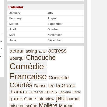
Calendar
January
July
February
August
March
September
April
October
-
May
November
June
December
se
)
-
actress
acteur
acting
actor
e-
Chaouche
Bourqui
Comédie-
Française
Corneille
Courtès
De la Gorce
Danse
drama
Du Fresnel
EHESS
Fabiano
Féral
jeu
game
Game
interview
journal
Molière
mise en scène
Moreau