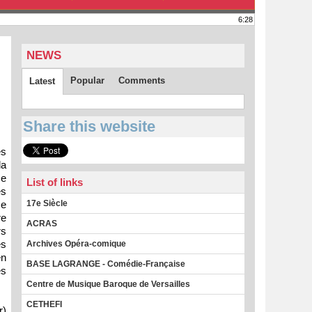
6:28
NEWS
Popular
Comments
Latest
Share this website
es
la
se
List of links
es
17e Siècle
se
re
ACRAS
rs
es
Archives Opéra-comique
en
BASE LAGRANGE - Comédie-Française
es
Centre de Musique Baroque de Versailles
CETHEFI
r)