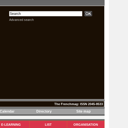
Advanced search
The Frenchmag: ISSN 2045-8533
Calendar
Directory
Site map
The Frenchmag: ISSN 2045-8533
E-LEARNING
LIST
ORGANISATION