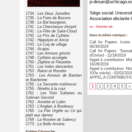
p-desan@uchicago.e
Siège social: Univers
1734 :
Les Deux Jumelles
1735 :
La Foire de Bezons
Association déclarée 
1738 :
Le Bal bourgeois
1741 :
La Chercheuse d'esprit
sc - Garnier ed.
1741 :
La Fête de Saint-Cloud
1742 :
Le Prix de Cythère
Dans la même rubrique :
1742 :
Hippolyte et Aricie
Call for Papers: Iconi
1743 :
Le Coq de village
06/30/2024
1744 :
Acajou
Call for Papers: 'Sensa
1747 :
Les Amours grivois
d'Oxford
- 11/19/2019
1748 :
Cythère assiégée
Appel à contribution: Mo
1750 :
Zéphire et Fleurette
10/28/2019
1751 :
Les Indes dansantes
Appel à contribution: Hi
1753 :
Raton et Rosette
XXIe siècle)
- 02/02/201
1753 :
Les Amours de Bastien
APPEL A CONTRIBUTIO
et Bastienne
1755 :
La Servante maîtresse
1
2
3
4
5
»
1755 :
Ninette à la cour
1761 :
Les Trois Sultanes ou
Soliman Second
1762 :
Annette et Lubin
1763 :
L'Anglais à Bordeaux
1765 :
La Fée Urgèle ou Ce qui
plaît aux dames
1769 :
La Rosière de Salency
1773 :
La Belle Arsène
Sabine Chaouche