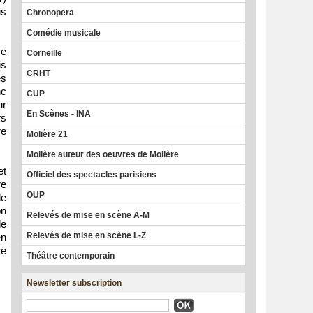
is
Chronopera
Comédie musicale
me
Corneille
is
CRHT
es
nc
CUP
ur
En Scènes - INA
rs
re
Molière 21
Molière auteur des oeuvres de Molière
et
Officiel des spectacles parisiens
re
OUP
de
on
Relevés de mise en scène A-M
le
Relevés de mise en scène L-Z
en
re
Théâtre contemporain
Newsletter subscription