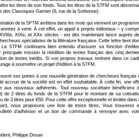
ître les titres de son fonds. Tous les titres de la STFM sont désorma
irie des Classiques Garnier (6, rue de la Sorbonne).
stration de la SFTM arrêtera dans les mois qui viennent un program
is années à venir. À cet effet, un appel à projets éditoriaux – y compr
XVIIIe, XIXe, et XXe siècles - est dès maintenant lancé auprès d
hercheurs spécialistes de la littérature française. Cette lettre tient do
t. La STFM continuera bien entendu d’assurer sa fonction d’édite
r principale mission la réédition de textes français des cinq dernie
ition de textes inédits. Si vos propres travaux rentrent dans ce cad
ourage à soumettre un projet d’édition à la STFM.
 ouvrir ses portes à une nouvelle génération de chercheurs français 
ité accrue de la société est en effet souhaitable. À cette fin, une off
e aux nouveaux adhérents. Tout nouveau sociétaire bénéficiera 
rt) de 2 titres du fonds de la STFM pour le montant de sa cotisati
u de 3 titres pour €50. Pour cette offre exceptionnelle et limitée dans 
uin), nous proposons une liste de treize titres. Vous trouverez 
 bulletin d’adhésion et un bon de commande à renvoyer avec vot
ident, Philippe Desan