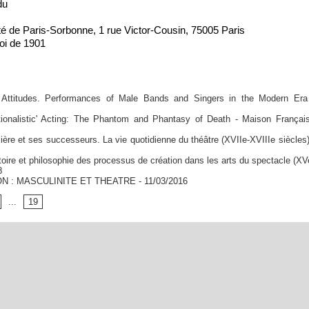
du
ité de Paris-Sorbonne, 1 rue Victor-Cousin, 75005 Paris
loi de 1901
c Attitudes. Performances of Male Bands and Singers in the Modern Era
tionalistic' Acting: The Phantom and Phantasy of Death - Maison Françai
lière et ses successeurs. La vie quotidienne du théâtre (XVIIe-XVIIIe siècles
stoire et philosophie des processus de création dans les arts du spectacle (XV
8
N : MASCULINITE ET THEATRE
- 11/03/2016
...
19