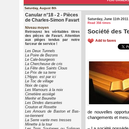
PERFORMER
Saturday, August 8th
Canular n°18 - 2 - Pièces
Saturday, June 11th 2011
de Charles-Simon Favart
Read 356 times
Niveau moyen
Société des T
Retrouvez les véritables titres
des pièces de Favart. Attention
aux pièges tendus par notre
Add to faves
farceur de service !
Les Deux Tunnels
La Poire de Bezons
Le Cale-bourgeois
La Chercheuse de cris
La Fête des Saints Clous
Le Prix de sa terre
L'Hippo. est par ici
Le Toc de village
Noix de cajou
Les Mamours à la noix
Cimetière assiégé
Menhir et Beurette
Les Dindes dansantes
Crouton et Rosette
Les Amours de Baston et Bas-
de nouvelles opportun
se-tiennent
changements et mesu
La Serre vante mes tresses
Minette à la tour
– La société possède 
Les Trois Soutanes ou Soliman