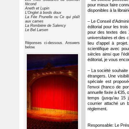
fécond
pour mieux faire conna
Aneth et Lupin
disponibles à la libra
L'Onglet à bords doux
La Fée Prunelle ou Ce qui plaît
– Le Conseil d’Admini
aux cames
La Rombière de Salency
éditorial pour les tro
Le Bel Larsen
pour des textes des 
universitaires et des c
Réponses ci-dessous. Answers
lieu d’appel à proje
below.
scientifique avec pou
siècles ainsi que l’éd
éditorial, je vous enc
– La société souhaite
étrangers. Une visibil
spéciale est proposé
l’envoi (franco de po
annuelle fixée à €35, o
temps (jusqu’au 15 j
courrier attaché un
règlement.
Responsable: Le Prés