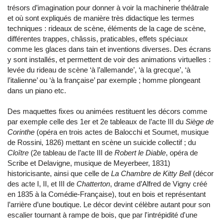
trésors d’imagination pour donner à voir la machinerie théâtrale
et où sont expliqués de manière très didactique les termes
techniques : rideaux de scène, éléments de la cage de scène,
différentes trappes, châssis, praticables, effets spéciaux
comme les glaces dans tain et inventions diverses. Des écrans
y sont installés, et permettent de voir des animations virtuelles :
levée du rideau de scène ‘à l’allemande’, ‘à la grecque’, ‘à
l’italienne’ ou ‘à la française’ par exemple ; homme plongeant
dans un piano etc.
Des maquettes fixes ou animées restituent les décors comme
par exemple celle des 1er et 2e tableaux de l’acte III du
Siège de
Corinthe
(opéra en trois actes de Balocchi et Soumet, musique
de Rossini, 1826) mettant en scène un suicide collectif ; du
Cloître
(2e tableau de l’acte III de
Robert le Diable
, opéra de
Scribe et Delavigne, musique de Meyerbeer, 1831)
historicisante, ainsi que celle de
La Chambre de Kitty Bell
(décor
des acte I, II, et III de
Chatterton
, drame d’Alfred de Vigny créé
en 1835 à la Comédie-Française), tout en bois et représentant
l’arrière d’une boutique. Le décor devint célèbre autant pour son
escalier tournant à rampe de bois, que par l'intrépidité d'une