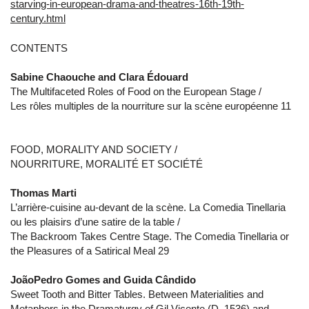
starving-in-european-drama-and-theatres-16th-19th-
century.html
CONTENTS
Sabine Chaouche and Clara Édouard
The Multifaceted Roles of Food on the European Stage /
Les rôles multiples de la nourriture sur la scène européenne 11
FOOD, MORALITY AND SOCIETY /
NOURRITURE, MORALITÉ ET SOCIÉTÉ
Thomas Marti
L’arrière-cuisine au-devant de la scène. La Comedia Tinellaria
ou les plaisirs d’une satire de la table /
The Backroom Takes Centre Stage. The Comedia Tinellaria or
the Pleasures of a Satirical Meal 29
JoãoPedro Gomes and Guida Cândido
Sweet Tooth and Bitter Tables. Between Materialities and
Metaphors in the Dramaturgy of Gil Vicente (D. 1536) and