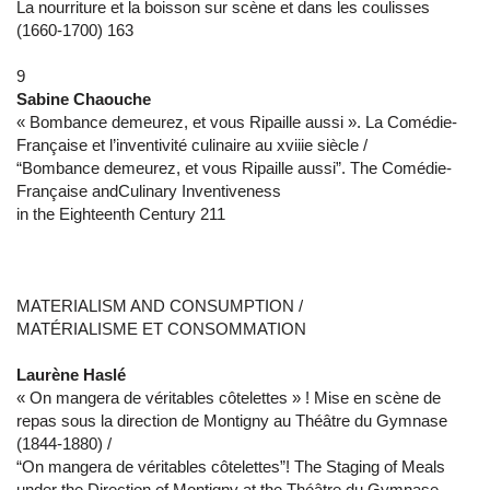
La nourriture et la boisson sur scène et dans les coulisses
(1660-1700) 163
9
Sabine Chaouche
« Bombance demeurez, et vous Ripaille aussi ». La Comédie-
Française et l’inventivité culinaire au xviiie siècle /
“Bombance demeurez, et vous Ripaille aussi”. The Comédie-
Française andCulinary Inventiveness
in the Eighteenth Century 211
MATERIALISM AND CONSUMPTION /
MATÉRIALISME ET CONSOMMATION
Laurène Haslé
« On mangera de véritables côtelettes » ! Mise en scène de
repas sous la direction de Montigny au Théâtre du Gymnase
(1844-1880) /
“On mangera de véritables côtelettes”! The Staging of Meals
under the Direction of Montigny at the Théâtre du Gymnase