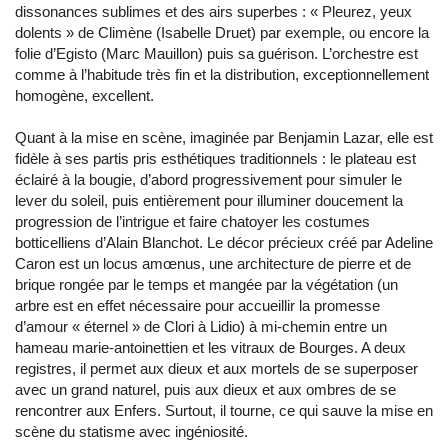
dissonances sublimes et des airs superbes : « Pleurez, yeux
dolents » de Climène (Isabelle Druet) par exemple, ou encore la
folie d’Egisto (Marc Mauillon) puis sa guérison. L’orchestre est
comme à l’habitude très fin et la distribution, exceptionnellement
homogène, excellent.
Quant à la mise en scène, imaginée par Benjamin Lazar, elle est
fidèle à ses partis pris esthétiques traditionnels : le plateau est
éclairé à la bougie, d’abord progressivement pour simuler le
lever du soleil, puis entièrement pour illuminer doucement la
progression de l’intrigue et faire chatoyer les costumes
botticelliens d’Alain Blanchot. Le décor précieux créé par Adeline
Caron est un locus amœnus, une architecture de pierre et de
brique rongée par le temps et mangée par la végétation (un
arbre est en effet nécessaire pour accueillir la promesse
d’amour « éternel » de Clori à Lidio) à mi-chemin entre un
hameau marie-antoinettien et les vitraux de Bourges. A deux
registres, il permet aux dieux et aux mortels de se superposer
avec un grand naturel, puis aux dieux et aux ombres de se
rencontrer aux Enfers. Surtout, il tourne, ce qui sauve la mise en
scène du statisme avec ingéniosité.