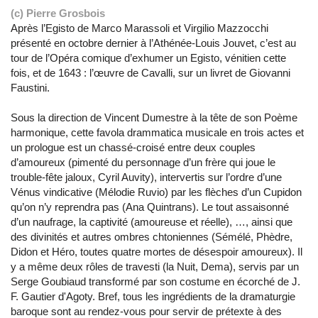
(c) Pierre Grosbois
Après l’Egisto de Marco Marassoli et Virgilio Mazzocchi
présenté en octobre dernier à l’Athénée-Louis Jouvet, c’est au
tour de l’Opéra comique d’exhumer un Egisto, vénitien cette
fois, et de 1643 : l’œuvre de Cavalli, sur un livret de Giovanni
Faustini.
Sous la direction de Vincent Dumestre à la tête de son Poème
harmonique, cette favola drammatica musicale en trois actes et
un prologue est un chassé-croisé entre deux couples
d’amoureux (pimenté du personnage d’un frère qui joue le
trouble-fête jaloux, Cyril Auvity), intervertis sur l’ordre d’une
Vénus vindicative (Mélodie Ruvio) par les flèches d’un Cupidon
qu’on n’y reprendra pas (Ana Quintrans). Le tout assaisonné
d’un naufrage, la captivité (amoureuse et réelle), …, ainsi que
des divinités et autres ombres chtoniennes (Sémélé, Phèdre,
Didon et Héro, toutes quatre mortes de désespoir amoureux). Il
y a même deux rôles de travesti (la Nuit, Dema), servis par un
Serge Goubiaud transformé par son costume en écorché de J.
F. Gautier d'Agoty. Bref, tous les ingrédients de la dramaturgie
baroque sont au rendez-vous pour servir de prétexte à des