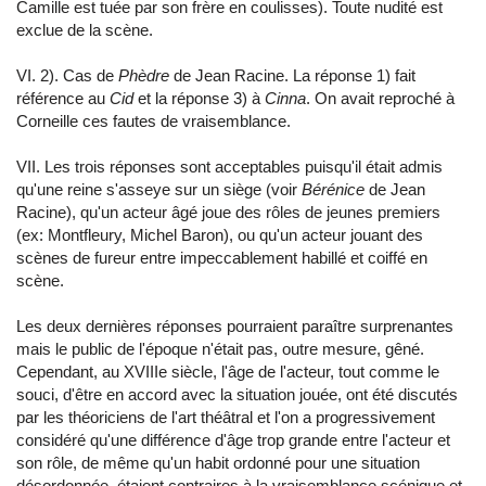
Camille est tuée par son frère en coulisses). Toute nudité est
exclue de la scène.
VI. 2). Cas de
Phèdre
de Jean Racine. La réponse 1) fait
référence au
Cid
et la réponse 3) à
Cinna
. On avait reproché à
Corneille ces fautes de vraisemblance.
VII. Les trois réponses sont acceptables puisqu'il était admis
qu'une reine s'asseye sur un siège (voir
Bérénice
de Jean
Racine), qu'un acteur âgé joue des rôles de jeunes premiers
(ex: Montfleury, Michel Baron), ou qu'un acteur jouant des
scènes de fureur entre impeccablement habillé et coiffé en
scène.
Les deux dernières réponses pourraient paraître surprenantes
mais le public de l'époque n'était pas, outre mesure, gêné.
Cependant, au XVIIIe siècle, l'âge de l'acteur, tout comme le
souci, d'être en accord avec la situation jouée, ont été discutés
par les théoriciens de l'art théâtral et l'on a progressivement
considéré qu'une différence d'âge trop grande entre l'acteur et
son rôle, de même qu'un habit ordonné pour une situation
désordonnée, étaient contraires à la vraisemblance scénique et