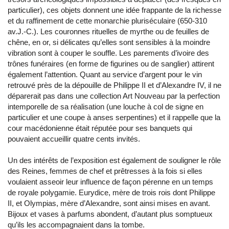
particulier), ces objets donnent une idée frappante de la richesse
et du raffinement de cette monarchie pluriséculaire (650-310
av.J.-C.). Les couronnes rituelles de myrthe ou de feuilles de
chêne, en or, si délicates qu’elles sont sensibles à la moindre
vibration sont à couper le souffle. Les parements d’ivoire des
trônes funéraires (en forme de figurines ou de sanglier) attirent
également l’attention. Quant au service d’argent pour le vin
retrouvé près de la dépouille de Philippe II et d’Alexandre IV, il ne
déparerait pas dans une collection Art Nouveau par la perfection
intemporelle de sa réalisation (une louche à col de signe en
particulier et une coupe à anses serpentines) et il rappelle que la
cour macédonienne était réputée pour ses banquets qui
pouvaient accueillir quatre cents invités.
Un des intérêts de l’exposition est également de souligner le rôle
des Reines, femmes de chef et prêtresses à la fois si elles
voulaient asseoir leur influence de façon pérenne en un temps
de royale polygamie. Eurydice, mère de trois rois dont Philippe
II, et Olympias, mère d’Alexandre, sont ainsi mises en avant.
Bijoux et vases à parfums abondent, d’autant plus somptueux
qu’ils les accompagnaient dans la tombe.