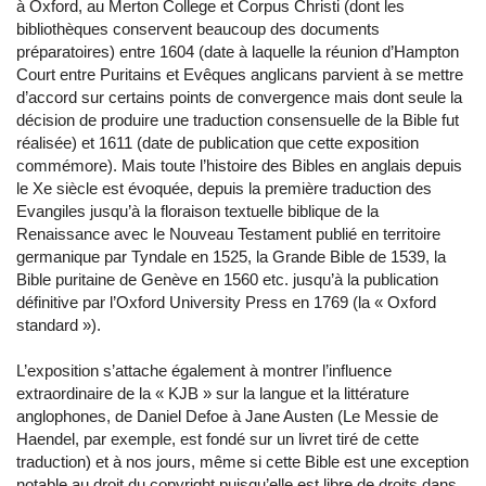
à Oxford, au Merton College et Corpus Christi (dont les
bibliothèques conservent beaucoup des documents
préparatoires) entre 1604 (date à laquelle la réunion d’Hampton
Court entre Puritains et Evêques anglicans parvient à se mettre
d’accord sur certains points de convergence mais dont seule la
décision de produire une traduction consensuelle de la Bible fut
réalisée) et 1611 (date de publication que cette exposition
commémore). Mais toute l’histoire des Bibles en anglais depuis
le Xe siècle est évoquée, depuis la première traduction des
Evangiles jusqu’à la floraison textuelle biblique de la
Renaissance avec le Nouveau Testament publié en territoire
germanique par Tyndale en 1525, la Grande Bible de 1539, la
Bible puritaine de Genève en 1560 etc. jusqu’à la publication
définitive par l’Oxford University Press en 1769 (la « Oxford
standard »).
L’exposition s’attache également à montrer l’influence
extraordinaire de la « KJB » sur la langue et la littérature
anglophones, de Daniel Defoe à Jane Austen (Le Messie de
Haendel, par exemple, est fondé sur un livret tiré de cette
traduction) et à nos jours, même si cette Bible est une exception
notable au droit du copyright puisqu’elle est libre de droits dans