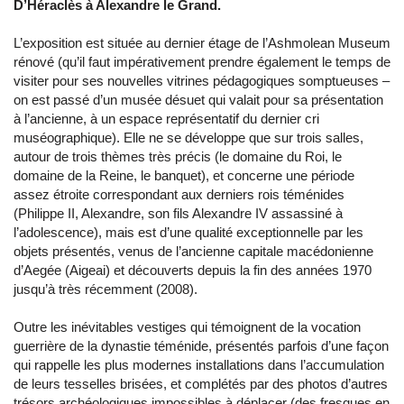
D’Héraclès à Alexandre le Grand.
L’exposition est située au dernier étage de l’Ashmolean Museum
rénové (qu’il faut impérativement prendre également le temps de
visiter pour ses nouvelles vitrines pédagogiques somptueuses –
on est passé d’un musée désuet qui valait pour sa présentation
à l’ancienne, à un espace représentatif du dernier cri
muséographique). Elle ne se développe que sur trois salles,
autour de trois thèmes très précis (le domaine du Roi, le
domaine de la Reine, le banquet), et concerne une période
assez étroite correspondant aux derniers rois téménides
(Philippe II, Alexandre, son fils Alexandre IV assassiné à
l’adolescence), mais est d’une qualité exceptionnelle par les
objets présentés, venus de l’ancienne capitale macédonienne
d’Aegée (Aigeai) et découverts depuis la fin des années 1970
jusqu’à très récemment (2008).
Outre les inévitables vestiges qui témoignent de la vocation
guerrière de la dynastie téménide, présentés parfois d’une façon
qui rappelle les plus modernes installations dans l’accumulation
de leurs tesselles brisées, et complétés par des photos d’autres
trésors archéologiques impossibles à déplacer (des fresques en