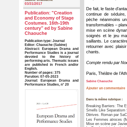
03/31/2017
De fait, le faste d’an
Publication: "Creation
continue de séduire
and Economy of Stage
pèche néanmoins un p
Costumes. 16th-19th
transformables – planc
century" ed by Sabine
mise en scène dynami
Chaouche
soignés et le jeu m
saillants. Le caractèr
Publication type: Journal
Editor: Chaouche (Sabine)
retourner avec plais
Abstract: European Drama and
chants.
Performance Studies is a journal
devoted to the history of
performing arts. Thematic issues
Compte rendu par No
are published in French and/or
English.
Number of pages: 375
Paris, Théâtre de l’A
Parution: 07-05-2023
Journal: European Drama and
Sabine Chaouche
Performance Studies, n° 20
Ajouter un commentaire
Dans la même rubrique :
Breaking Barriers: The E
Smells Like Separatism S
Dérives. Roman par Sa
Les Femmes atroces (M
Mise en scène par Javier