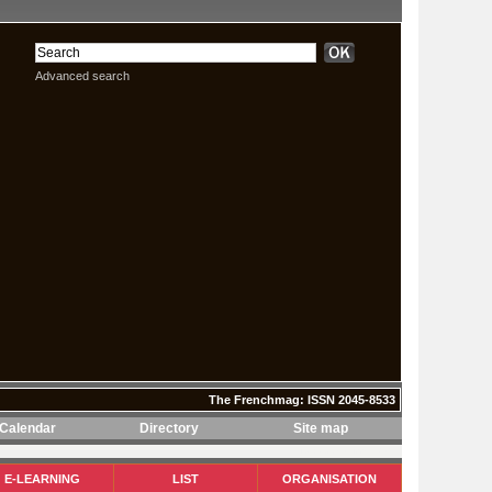
Advanced search
The Frenchmag: ISSN 2045-8533
Calendar
Directory
Site map
The Frenchmag: ISSN 2045-8533
E-LEARNING
LIST
ORGANISATION