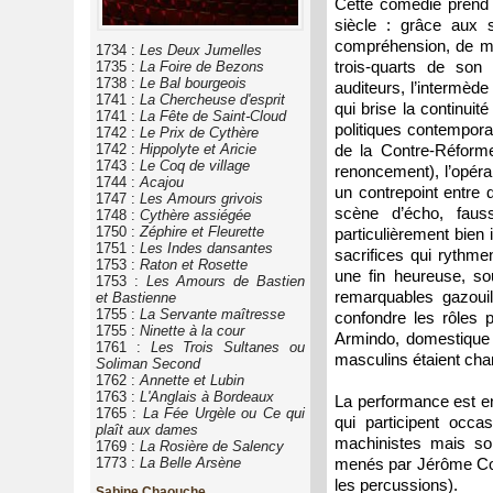
Cette comédie prend a
siècle : grâce aux s
compréhension, de mêm
1734 :
Les Deux Jumelles
trois-quarts de son 
1735 :
La Foire de Bezons
1738 :
Le Bal bourgeois
auditeurs, l’intermède
1741 :
La Chercheuse d'esprit
qui brise la continui
1741 :
La Fête de Saint-Cloud
politiques contemporain
1742 :
Le Prix de Cythère
1742 :
Hippolyte et Aricie
de la Contre-Réforme 
1743 :
Le Coq de village
renoncement), l’opéra
1744 :
Acajou
un contrepoint entre 
1747 :
Les Amours grivois
scène d’écho, faus
1748 :
Cythère assiégée
1750 :
Zéphire et Fleurette
particulièrement bien i
1751 :
Les Indes dansantes
sacrifices qui rythm
1753 :
Raton et Rosette
une fin heureuse, so
1753 :
Les Amours de Bastien
remarquables gazouill
et Bastienne
1755 :
La Servante maîtresse
confondre les rôles p
1755 :
Ninette à la cour
Armindo, domestique d
1761 :
Les Trois Sultanes ou
masculins étaient cha
Soliman Second
1762 :
Annette et Lubin
1763 :
L'Anglais à Bordeaux
La performance est en 
1765 :
La Fée Urgèle ou Ce qui
qui participent occa
plaît aux dames
machinistes mais so
1769 :
La Rosière de Salency
1773 :
La Belle Arsène
menés par Jérôme Corr
les percussions).
Sabine Chaouche