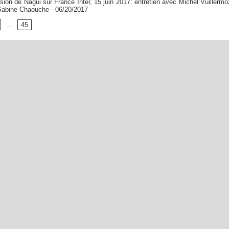
sion de Nagui sur France Inter, 15 juin 2017: entretien avec Michel Vuillermo
 Sabine Chaouche
- 06/20/2017
...
45