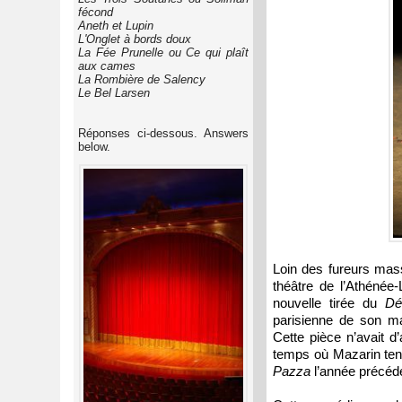
fécond
Aneth et Lupin
L'Onglet à bords doux
La Fée Prunelle ou Ce qui plaît
aux cames
La Rombière de Salency
Le Bel Larsen
Réponses ci-dessous. Answers
below.
Loin des fureurs mass
théâtre de l’Athénée-
nouvelle tirée du
D
parisienne de son ma
Cette pièce n’avait d’
temps où Mazarin tent
Pazza
l’année précéde