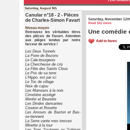
PERFORMER
Saturday, August 8th
Canular n°18 - 2 - Pièces
Saturday, November 12th
de Charles-Simon Favart
Read 541 times
Niveau moyen
Une comédie e
Retrouvez les véritables titres
des pièces de Favart. Attention
aux pièges tendus par notre
Add to faves
farceur de service !
Les Deux Tunnels
La Poire de Bezons
Le Cale-bourgeois
La Chercheuse de cris
La Fête des Saints Clous
Le Prix de sa terre
L'Hippo. est par ici
Le Toc de village
Noix de cajou
Les Mamours à la noix
Cimetière assiégé
Menhir et Beurette
Les Dindes dansantes
Crouton et Rosette
Les Amours de Baston et Bas-
se-tiennent
La Serre vante mes tresses
Minette à la tour
Les Trois Soutanes ou Soliman