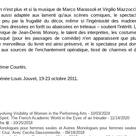
tan n’est plus et si la musique de Marco Marassoli et Virgilio Mazzocc
, aussi adaptée aux lamenti qu’aux scènes comiques, le spectac
eu par la frugalité du décor, même si l’ingéniosité des madrie
hes dressées en forêt ou abaissées en tréteaux – soutient l’intérêt. 
que de Jean-Denis Monory, le talent des interprètes, les costum
asqué (pour les passages de comédie) n’en apparaissent que pl
e merveilleux du livret est ainsi préservé, et le spectateur peut do
ir aux sources de l’enchantement opératique, tissé de charmes et 
émie Courtès.
thénée-Louis Jouvet, 19-23 octobre 2011.
volving Visibility of Women in the Performing Arts
- 10/03/2024
pirit. The French Academic World in the Eyes of an Intruder
- 11/14/2020
Cha 俊
- 10/25/2018
onologues pour femmes seules et Autres Monologues pour femmes seules
 Cruz. Avec Cecilia Dassonneville.
- 09/19/2018