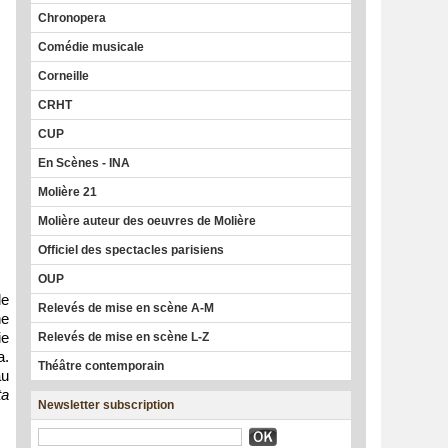
Chronopera
Comédie musicale
Corneille
CRHT
CUP
En Scènes - INA
Molière 21
Molière auteur des oeuvres de Molière
Officiel des spectacles parisiens
OUP
le
Relevés de mise en scène A-M
ne
ie
Relevés de mise en scène L-Z
a.
Théâtre contemporain
au
ta
Newsletter subscription