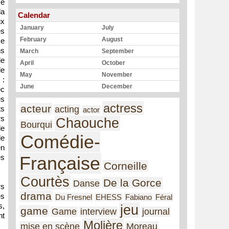
Ie
la
Calendar
ux
January
July
es
February
August
ce
ns
March
September
le
April
October
le
May
November
 :
June
December
ec
es
actress
acteur
acting
ts
actor
rs
Chaouche
Bourqui
de
Comédie-
de
en
Française
es
Corneille
Courtès
De la Gorce
Danse
rs
drama
es
Du Fresnel
EHESS
Fabiano
Féral
s,
jeu
game
Game
interview
journal
nt
Molière
mise en scène
Moreau