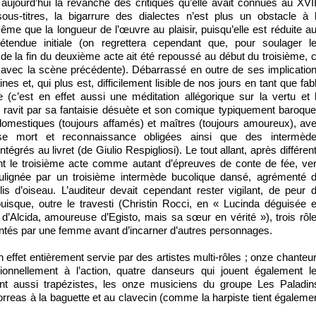
ujourd’hui la revanche des critiques qu’elle avait connues au XVI
ous-titres, la bigarrure des dialectes n’est plus un obstacle à 
e que la longueur de l’œuvre au plaisir, puisqu’elle est réduite a
étendue initiale (on regrettera cependant que, pour soulager l
 de la fin du deuxième acte ait été repoussé au début du troisième, 
té avec la scène précédente). Débarrassé en outre de ses implicatio
es et, qui plus est, difficilement lisible de nos jours en tant que fab
(c’est en effet aussi une méditation allégorique sur la vertu et 
 ravit par sa fantaisie désuète et son comique typiquement baroque
domestiques (toujours affamés) et maîtres (toujours amoureux), av
se mort et reconnaissance obligées ainsi que des intermèd
ntégrés au livret (de Giulio Respigliosi). Le tout allant, après différen
ent le troisième acte comme autant d’épreuves de conte de fée, ve
ulignée par un troisième intermède bucolique dansé, agrémenté 
is d’oiseau. L’auditeur devait cependant rester vigilant, de peur 
uisque, outre le travesti (Christin Rocci, en « Lucinda déguisée 
’Alcida, amoureuse d’Egisto, mais sa sœur en vérité »), trois rôl
ntés par une femme avant d’incarner d’autres personnages.
effet entièrement servie par des artistes multi-rôles ; onze chanteu
sionnellement à l’action, quatre danseurs qui jouent également l
nt aussi trapézistes, les onze musiciens du groupe Les Paladin
eas à la baguette et au clavecin (comme la harpiste tient égaleme