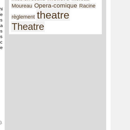
Opera-comique
Moureau
Racine
hi
theatre
le
règlement
rs
Theatre
La
es
us
nc
de
).