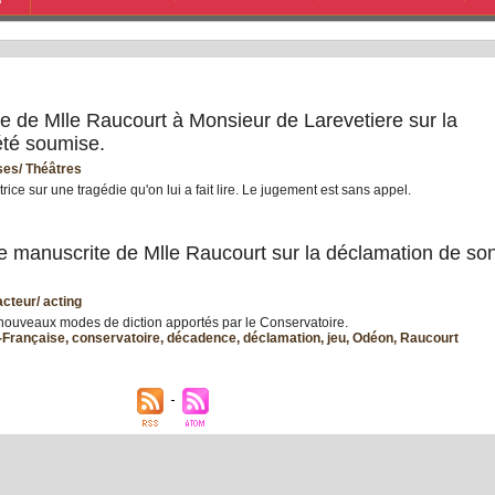
S
re de Mlle Raucourt à Monsieur de Larevetiere sur la
 été soumise.
es/ Théâtres
trice sur une tragédie qu'on lui a fait lire. Le jugement est sans appel.
tre manuscrite de Mlle Raucourt sur la déclamation de so
acteur/ acting
 nouveaux modes de diction apportés par le Conservatoire.
Française
,
conservatoire
,
décadence
,
déclamation
,
jeu
,
Odéon
,
Raucourt