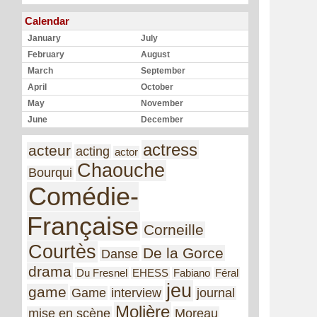
Calendar
January
July
February
August
March
September
April
October
May
November
June
December
actress
acteur
acting
actor
Chaouche
Bourqui
Comédie-
Française
Corneille
Courtès
De la Gorce
Danse
drama
Du Fresnel
EHESS
Fabiano
Féral
jeu
game
Game
interview
journal
Molière
mise en scène
Moreau