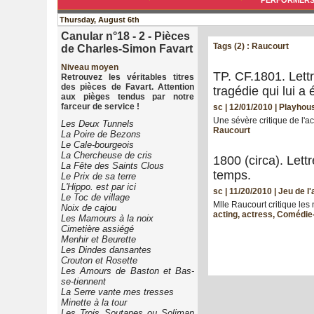
PERFORMER
Thursday, August 6th
Canular n°18 - 2 - Pièces
Tags (2) : Raucourt
de Charles-Simon Favart
Niveau moyen
TP. CF.1801. Lett
Retrouvez les véritables titres
des pièces de Favart. Attention
tragédie qui lui a
aux pièges tendus par notre
farceur de service !
sc | 12/01/2010
|
Playhous
Une sévère critique de l'ac
Les Deux Tunnels
Raucourt
La Poire de Bezons
Le Cale-bourgeois
La Chercheuse de cris
1800 (circa). Let
La Fête des Saints Clous
temps.
Le Prix de sa terre
L'Hippo. est par ici
sc | 11/20/2010
|
Jeu de l'
Le Toc de village
Mlle Raucourt critique les
Noix de cajou
acting
,
actress
,
Comédie-
Les Mamours à la noix
Cimetière assiégé
Menhir et Beurette
Les Dindes dansantes
Crouton et Rosette
Les Amours de Baston et Bas-
se-tiennent
La Serre vante mes tresses
Minette à la tour
Les Trois Soutanes ou Soliman