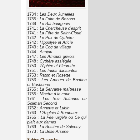
1734 :
Les Deux Jumelles
1735 :
La Foire de Bezons
1738 :
Le Bal bourgeois
1741 :
La Chercheuse d'esprit
1741 :
La Fête de Saint-Cloud
1742 :
Le Prix de Cythère
1742 :
Hippolyte et Aricie
1743 :
Le Coq de village
1744 :
Acajou
1747 :
Les Amours grivois
1748 :
Cythère assiégée
1750 :
Zéphire et Fleurette
1751 :
Les Indes dansantes
1753 :
Raton et Rosette
1753 :
Les Amours de Bastien
et Bastienne
1755 :
La Servante maîtresse
1755 :
Ninette à la cour
1761 :
Les Trois Sultanes ou
Soliman Second
1762 :
Annette et Lubin
1763 :
L'Anglais à Bordeaux
1765 :
La Fée Urgèle ou Ce qui
plaît aux dames
1769 :
La Rosière de Salency
1773 :
La Belle Arsène
Sabine Chaouche