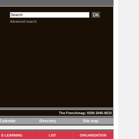
Advanced search
The Frenchmag: ISSN 2045-8533
Calendar
Directory
Site map
The Frenchmag: ISSN 2045-8533
E-LEARNING
LIST
ORGANISATION