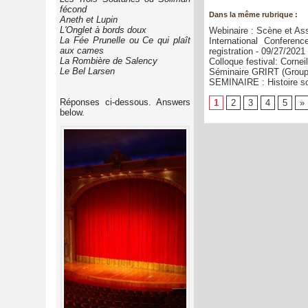
fécond
Dans la même rubrique :
Aneth et Lupin
L'Onglet à bords doux
Webinaire : Scène et Assi
La Fée Prunelle ou Ce qui plaît
International Confere
aux cames
registration
- 09/27/2021
La Rombière de Salency
Colloque festival: Corneil
Le Bel Larsen
Séminaire GRIRT (Groupe
SEMINAIRE : Histoire so
Réponses ci-dessous. Answers
1
2
3
4
5
»
below.