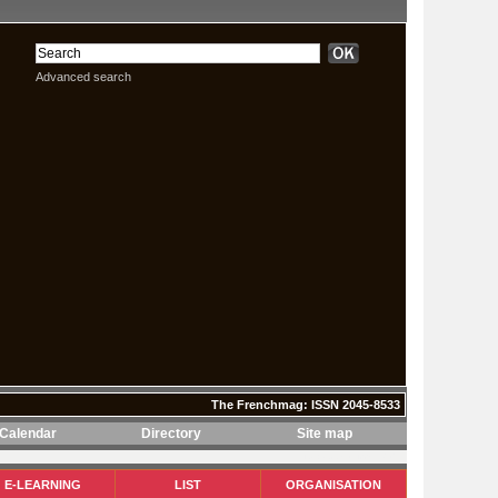
Advanced search
The Frenchmag: ISSN 2045-8533
Calendar
Directory
Site map
The Frenchmag: ISSN 2045-8533
E-LEARNING
LIST
ORGANISATION