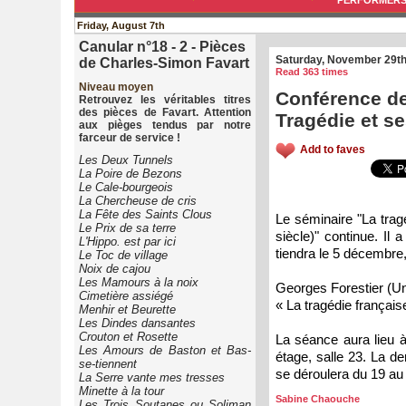
PERFORMER
Friday, August 7th
Canular n°18 - 2 - Pièces
Saturday, November 29t
de Charles-Simon Favart
Read 363 times
Niveau moyen
Conférence de
Retrouvez les véritables titres
des pièces de Favart. Attention
Tragédie et s
aux pièges tendus par notre
farceur de service !
Add to faves
Les Deux Tunnels
La Poire de Bezons
Le Cale-bourgeois
La Chercheuse de cris
La Fête des Saints Clous
Le séminaire "La trag
Le Prix de sa terre
siècle)" continue. Il
L'Hippo. est par ici
tiendra le 5 décembre
Le Toc de village
Noix de cajou
Les Mamours à la noix
Georges Forestier (Un
Cimetière assiégé
« La tragédie français
Menhir et Beurette
Les Dindes dansantes
Crouton et Rosette
La séance aura lieu à
Les Amours de Baston et Bas-
étage, salle 23. La de
se-tiennent
se déroulera du 19 au
La Serre vante mes tresses
Minette à la tour
Sabine Chaouche
Les Trois Soutanes ou Soliman