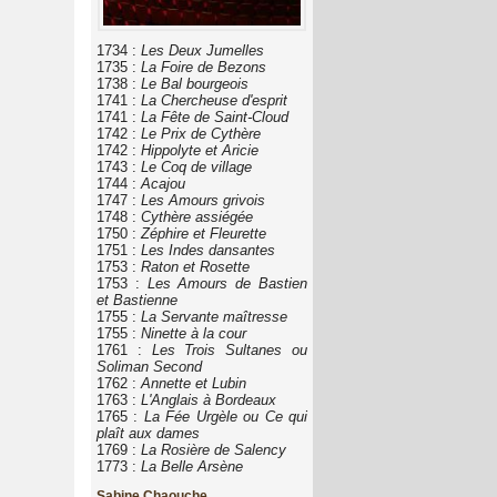
1734 :
Les Deux Jumelles
1735 :
La Foire de Bezons
1738 :
Le Bal bourgeois
1741 :
La Chercheuse d'esprit
1741 :
La Fête de Saint-Cloud
1742 :
Le Prix de Cythère
1742 :
Hippolyte et Aricie
1743 :
Le Coq de village
1744 :
Acajou
1747 :
Les Amours grivois
1748 :
Cythère assiégée
1750 :
Zéphire et Fleurette
1751 :
Les Indes dansantes
1753 :
Raton et Rosette
1753 :
Les Amours de Bastien
et Bastienne
1755 :
La Servante maîtresse
1755 :
Ninette à la cour
1761 :
Les Trois Sultanes ou
Soliman Second
1762 :
Annette et Lubin
1763 :
L'Anglais à Bordeaux
1765 :
La Fée Urgèle ou Ce qui
plaît aux dames
1769 :
La Rosière de Salency
1773 :
La Belle Arsène
Sabine Chaouche