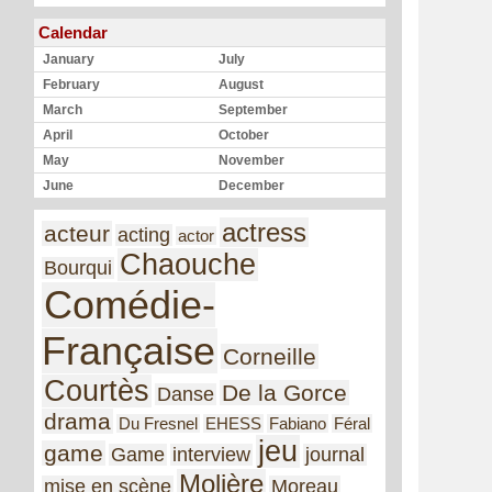
Calendar
January
July
February
August
March
September
April
October
May
November
June
December
actress
acteur
acting
actor
Chaouche
Bourqui
Comédie-
Française
Corneille
Courtès
De la Gorce
Danse
drama
Du Fresnel
EHESS
Fabiano
Féral
jeu
game
Game
interview
journal
Molière
mise en scène
Moreau