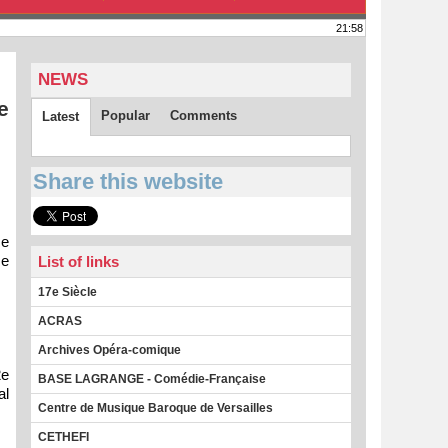
21:58
NEWS
e
Popular
Comments
Latest
Share this website
Ie
se
List of links
17e Siècle
ACRAS
Archives Opéra-comique
2e
BASE LAGRANGE - Comédie-Française
al
Centre de Musique Baroque de Versailles
CETHEFI