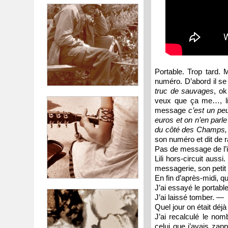
Portable. Trop tard. 
numéro. D’abord il se
truc de sauvages
, ok
veux que ça me…, lim
message
c’est un p
euros et on n’en parle
du côté des Champs, m
son numéro et dit de r
Pas de message de l’
Lili hors-circuit auss
messagerie, son petit
En fin d’après-midi, q
J’ai essayé le portabl
J’ai laissé tomber. ―
Quel jour on était déjà
J’ai recalculé le nom
celui que j’avais zap