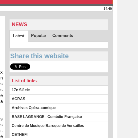
14:49
NEWS
Popular
Comments
Latest
Share this website
ux
en
List of links
es
es
17e Siècle
de
ACRAS
la
Archives Opéra-comique
BASE LAGRANGE - Comédie-Française
és
es
Centre de Musique Baroque de Versailles
s.
CETHEFI
ue