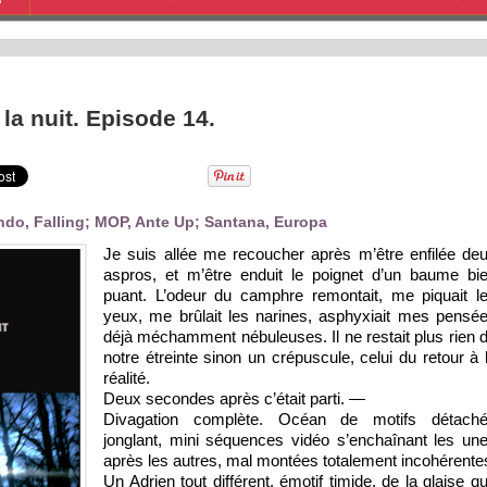
S
la nuit. Episode 14.
do, Falling; MOP, Ante Up; Santana, Europa
Je suis allée me recoucher après m’être enfilée de
aspros, et m’être enduit le poignet d’un baume bi
puant. L’odeur du camphre remontait, me piquait l
yeux, me brûlait les narines, asphyxiait mes pensé
déjà méchamment nébuleuses. Il ne restait plus rien 
notre étreinte sinon un crépuscule, celui du retour à 
réalité.
Deux secondes après c’était parti. ―
Divagation complète. Océan de motifs détach
jonglant, mini séquences vidéo s’enchaînant les un
après les autres, mal montées totalement incohérente
Un Adrien tout différent, émotif timide, de la glaise q