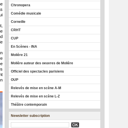
ue
Chronopera
as
Comédie musicale
ui
Corneille
t,
CRHT
ge
nd
CUP
le
En Scènes - INA
in
Molière 21
re
Molière auteur des oeuvres de Molière
ée
es
Officiel des spectacles parisiens
nt
un
OUP
Relevés de mise en scène A-M
Relevés de mise en scène L-Z
Théâtre contemporain
Newsletter subscription