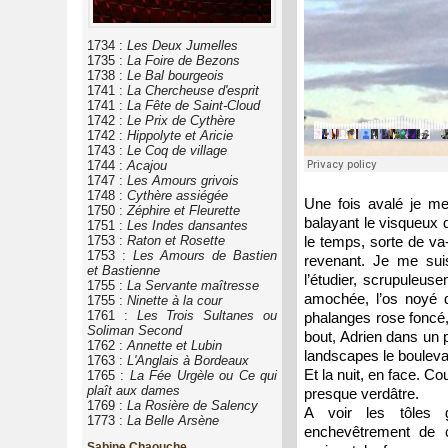
1734 :
Les Deux Jumelles
1735 :
La Foire de Bezons
1738 :
Le Bal bourgeois
1741 :
La Chercheuse d'esprit
1741 :
La Fête de Saint-Cloud
1742 :
Le Prix de Cythère
1742 :
Hippolyte et Aricie
1743 :
Le Coq de village
1744 :
Acajou
1747 :
Les Amours grivois
1748 :
Cythère assiégée
Une fois avalé je me 
1750 :
Zéphire et Fleurette
balayant le visqueux 
1751 :
Les Indes dansantes
1753 :
Raton et Rosette
le temps, sorte de va-
1753 :
Les Amours de Bastien
revenant. Je me sui
et Bastienne
l’étudier, scrupuleus
1755 :
La Servante maîtresse
amochée, l’os noyé 
1755 :
Ninette à la cour
1761 :
Les Trois Sultanes ou
phalanges rose foncé,
Soliman Second
bout, Adrien dans un 
1762 :
Annette et Lubin
landscapes le boulevar
1763 :
L'Anglais à Bordeaux
Et la nuit, en face. 
1765 :
La Fée Urgèle ou Ce qui
plaît aux dames
presque verdâtre.
1769 :
La Rosière de Salency
A voir les tôles g
1773 :
La Belle Arsène
enchevêtrement de c
Sabine Chaouche