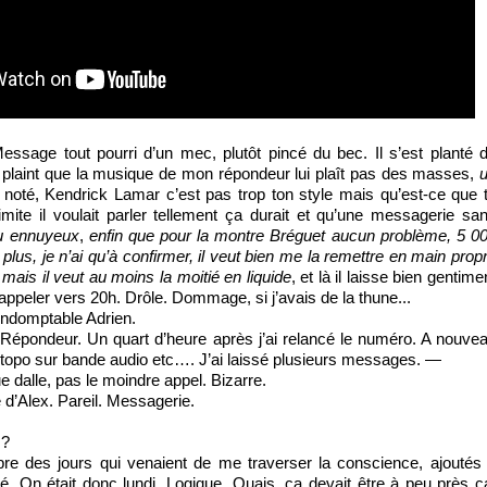
Message tout pourri d’un mec, plutôt pincé du bec. Il s’est planté 
 plaint que la musique de mon répondeur lui plaît pas des masses,
u
 noté, Kendrick Lamar c’est pas trop ton style mais qu’est-ce que 
ite il voulait parler tellement ça durait et qu’une messagerie sa
eu ennuyeux
,
enfin que pour la montre Bréguet aucun problème, 5 0
 plus, je n’ai qu’à confirmer, il veut bien me la remettre en main prop
ais il veut au moins la moitié en liquide
, et là il laisse bien gentime
appeler vers 20h. Drôle. Dommage, si j’avais de la thune...
indomptable Adrien.
i. Répondeur. Un quart d’heure après j’ai relancé le numéro. A nouve
 topo sur bande audio etc…. J’ai laissé plusieurs messages. ―
ue dalle, pas le moindre appel. Bizarre.
e d’Alex. Pareil. Messagerie.
 ?
bre des jours qui venaient de me traverser la conscience, ajoutés
pé. On était donc lundi. Logique. Ouais, ça devait être à peu près ç