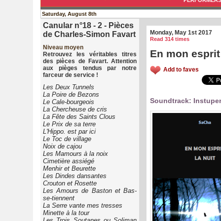
PERFORMER
Saturday, August 8th
Canular n°18 - 2 - Pièces
Monday, May 1st 2017
de Charles-Simon Favart
Read 314 times
Niveau moyen
En mon esprit 
Retrouvez les véritables titres
des pièces de Favart. Attention
aux pièges tendus par notre
Add to faves
farceur de service !
Les Deux Tunnels
La Poire de Bezons
Soundtrack: Instupen
Le Cale-bourgeois
La Chercheuse de cris
La Fête des Saints Clous
Le Prix de sa terre
L'Hippo. est par ici
Le Toc de village
Noix de cajou
Les Mamours à la noix
Cimetière assiégé
Menhir et Beurette
Les Dindes dansantes
Crouton et Rosette
Les Amours de Baston et Bas-
se-tiennent
La Serre vante mes tresses
Minette à la tour
Les Trois Soutanes ou Soliman