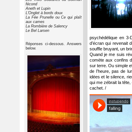
fécond
Aneth et Lupin
L'Onglet à bords doux
La Fée Prunelle ou Ce qui plaît
aux cames
La Rombière de Salency
Le Bel Larsen
psychédélique en 3-D
d’écran qui revenait 
Réponses ci-dessous. Answers
below.
souffle bruyant, un bri
Quand je me suis révei
comète aux confins de
sur terre. Ou simple 
de l’heure, pas de lu
idées et le silence, r
qui me zébrait la tête,
cachet. /