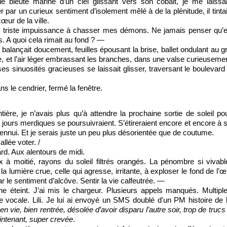
le bleuté marine d’un ciel glissant vers son cobalt, je me laissa
par un curieux sentiment d’isolement mêlé à de la plénitude, il tintai
œur de la ville.
 triste impuissance à chasser mes démons. Ne jamais penser qu’
 A quoi cela rimait au fond ? ―
balançait doucement, feuilles épousant la brise, ballet ondulant au g
e, et l’air léger embrassant les branches, dans une valse curieuseme
 ses sinuosités gracieuses se laissait glisser, traversant le boulevard
ns le cendrier, fermé la fenêtre.
ière, je n’avais plus qu’à attendre la prochaine sortie de soleil po
 jours merdiques se poursuivraient. S’étireraient encore et encore à 
 l’ennui. Et je serais juste un peu plus désorientée que de coutume.
llée voter. /
rd. Aux alentours de midi.
ux à moitié, rayons du soleil filtrés orangés. La pénombre si vivabl
la lumière crue, celle qui agresse, irritante, à exploser le fond de l’œi
r le sentiment d’alcôve. Sentir la vie calfeutrée. ―
one éteint. J’ai mis le chargeur. Plusieurs appels manqués. Multipl
 vocale. Lili. Je lui ai envoyé un SMS doublé d'un PM histoire de 
en vie, bien rentrée, désolée d’avoir disparu l’autre soir, trop de trucs
ntenant, super crevée
.