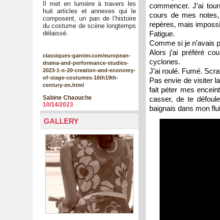
Il met en lumière à travers les
commencer. J’ai tour
huit articles et annexes qui le
cours de mes notes,
composent, un pan de l’histoire
repères, mais impossi
du costume de scène longtemps
délaissé.
Fatigue.
Comme si je n’avais p
Alors j’ai préféré co
classiques-garnier.com/european-
cyclones.
drama-and-performance-studies-
J’ai roulé. Fumé. Scra
2023-1-n-20-creation-and-economy-
of-stage-costumes-16th19th-
Pas envie de visiter l
century-en.html
fait péter mes encein
Sabine Chaouche
casser, de te défoul
10/14/2023
baignais dans mon flui
GALLERY