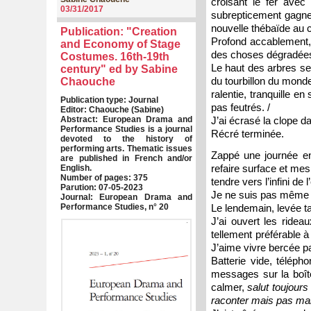
croisant le fer avec 
03/31/2017
subrepticement gagner 
nouvelle thébaïde au c
Publication: "Creation
Profond accablement,
and Economy of Stage
des choses dégradées.
Costumes. 16th-19th
Le haut des arbres se 
century" ed by Sabine
du tourbillon du mond
Chaouche
ralentie, tranquille en
Publication type: Journal
pas feutrés. /
Editor: Chaouche (Sabine)
Abstract: European Drama and
J’ai écrasé la clope da
Performance Studies is a journal
Récré terminée.
devoted to the history of
performing arts. Thematic issues
Zappé une journée ent
are published in French and/or
refaire surface et mes
English.
Number of pages: 375
tendre vers l’infini de
Parution: 07-05-2023
Je ne suis pas même a
Journal: European Drama and
Performance Studies, n° 20
Le lendemain, levée ta
J’ai ouvert les ridea
tellement préférable à 
J’aime vivre bercée pa
Batterie vide, téléph
messages sur la boîte
calmer,
salut toujours 
raconter mais pas mai