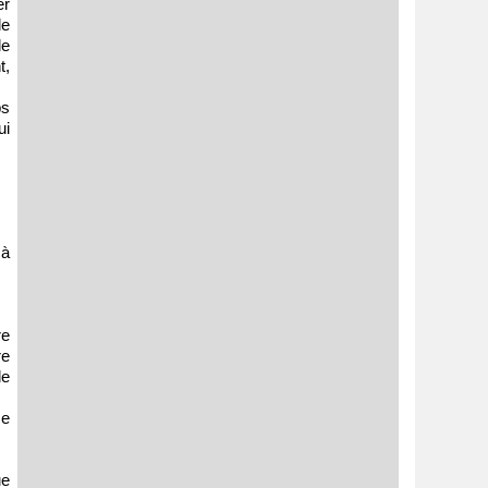
er
de
le
t,
ps
ui
 à
re
re
de
me
ue