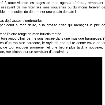
né à toute vitesse les pages de mon agenda cérébral, remontant 
 essayant de me fixer sur mes souvenirs ou du moins trouver d
ble. Impossible de déterminer une putain de date !
as déjà assez d’embrouilles !
uper court à mon délire, à la grosse crise qui menaçait le pire d
tché l’alerte rouge de mon bulletin météo.
a toile aujourd’hui. Je me suis lancée dans une musique hargneuse, j’
tes d’un rap bien hardcore, le style de son qui te donne envie de to
er, de tout envoyer promener, et une heure plus tard, à nouveau, 
de, me pilotant sur un semblant d’accalmie. /