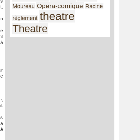
is
Opera-comique
Moureau
Racine
t,
theatre
règlement
en
Theatre
ré
nt
 à
ur
se
e,
l.
es
la
 à