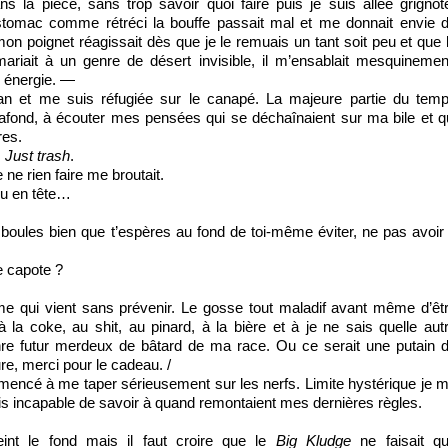
ns la pièce, sans trop savoir quoi faire puis je suis allée grignot
’estomac comme rétréci la bouffe passait mal et me donnait envie 
on poignet réagissait dès que je le remuais un tant soit peu et que 
ariait à un genre de désert invisible, il m’ensablait mesquinemen
n énergie. ―
plan et me suis réfugiée sur le canapé. La majeure partie du tem
afond, à écouter mes pensées qui se déchaînaient sur ma bile et q
res.
.
Just trash
.
 ne rien faire me broutait.
nu en tête…
s boules bien que t’espères au fond de toi-même éviter, ne pas avoir
e capote ?
me qui vient sans prévenir. Le gosse tout maladif avant même d’êt
à la coke, au shit, au pinard, à la bière et à je ne sais quelle aut
nre futur merdeux de bâtard de ma race. Ou ce serait une putain 
re, merci pour le cadeau. /
encé à me taper sérieusement sur les nerfs. Limite hystérique je 
ais incapable de savoir à quand remontaient mes dernières règles.
eint le fond mais il faut croire que le
Big Kludge
ne faisait q