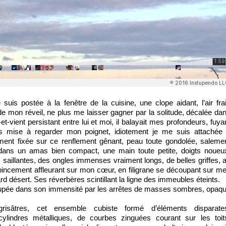
suis postée à la fenêtre de la cuisine, une clope aidant, l’air fra
de mon réveil, ne plus me laisser gagner par la solitude, décalée da
et-vient persistant entre lui et moi, il balayait mes profondeurs, fuya
s mise à regarder mon poignet, idiotement je me suis attachée
ement fixée sur ce renflement gênant, peau toute gondolée, saleme
dans un amas bien compact, une main toute petite, doigts noueu
 saillantes, des ongles immenses vraiment longs, de belles griffes, 
pincement affleurant sur mon cœur, en filigrane se découpant sur m
d désert. Ses réverbères scintillant la ligne des immeubles éteints.
Coupée dans son immensité par les arrêtes de masses sombres, opaq
risâtres, cet ensemble cubiste formé d’éléments disparate
ylindres métalliques, de courbes zinguées courant sur les toit