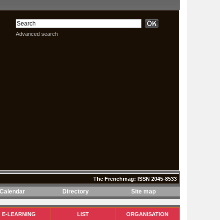
Advanced search
The Frenchmag: ISSN 2045-8533
Calendar
Directory
Site map
The Frenchmag: ISSN 2045-8533
E-LEARNING
LIST
ORGANISATION