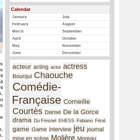
Calendar
January
July
February
August
March
September
April
October
May
November
June
December
is
actress
acteur
acting
actor
ns
Chaouche
nt
Bourqui
 à
Comédie-
nt
x,
Française
au
Corneille
es
Courtès
De la Gorce
Danse
ue
drama
Du Fresnel
EHESS
Fabiano
Féral
jeu
game
Game
interview
journal
s,
s,
Molière
mise en scène
Moreau