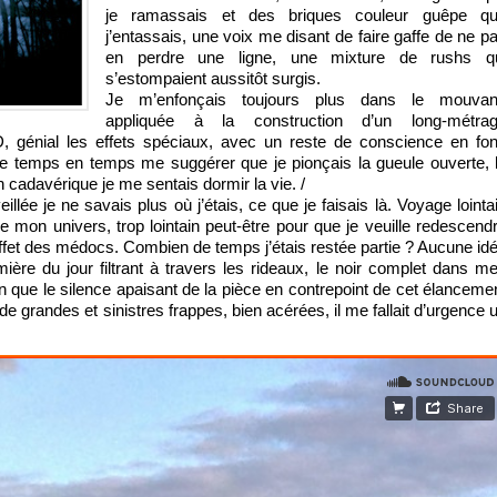
je ramassais et des briques couleur guêpe q
j’entassais, une voix me disant de faire gaffe de ne p
en perdre une ligne, une mixture de rushs q
s’estompaient aussitôt surgis.
Je m’enfonçais toujours plus dans le mouvan
appliquée à la construction d’un long-métra
, génial les effets spéciaux, avec un reste de conscience en fo
de temps en temps me suggérer que je pionçais la gueule ouverte, 
n cadavérique je me sentais dormir la vie. /
llée je ne savais plus où j’étais, ce que je faisais là. Voyage lointa
 mon univers, trop lointain peut-être pour que je veuille redescend
effet des médocs. Combien de temps j’étais restée partie ? Aucune id
mière du jour filtrant à travers les rideaux, le noir complet dans m
ien que le silence apaisant de la pièce en contrepoint de cet élanceme
 de grandes et sinistres frappes, bien acérées, il me fallait d’urgence 