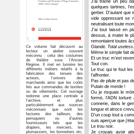
J’ai traîné un peu da
quelques tartines, l
gerber. D’autant que m
vide oppressant se m
neutralisant toute mo
J’ai tout laissé en 
dessus, à mater le pl
remontaient toutes âc
Glandé.
Total useless
Ce volume fait découvrir au
lecteur un atelier souvent
Même le simple fait de
méconnu : celui des costumes
Et un truc m’est reve
de théâtre sous l’Ancien
Tout con.
Régime. Il met en lumière les
différents métiers relatifs à la
Le truc qui te fout le
fabrication des tenues des
l’affronter.
acteurs, l’univers des
Pas de pilule et pas d
marchands ainsi que les coûts
Putain de merde !
liés aux commandes de textiles
ou de vêtements. Cet ouvrage
Ou je risquais le mô
redonne une place centrale à
formé, l’ADN torturé 
l’archive, et plus
connerie, dans le ge
particulièrement aux sources
longue et atroce crevu
méconnues que sont les
factures des tailleurs, des
D’un coup tout a comm
perruquiers ou d’autres
suis aperçue que j’ét
fournisseurs tels que les
Le trou noir.
drapiers, les merciers, les
Je croyais avoir att
plumassiers, les bonnetiers etc.