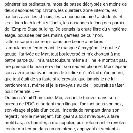
pénétrer les ordinateurs, mots de passe décryptés en moins de
deux secondes top chrono, les quartiers zone interdite, les
bastons avec les chinois, les « ouuuuuuuu aïe ! » stridents et
les « kich kich kich » sifflants, les cascades le long des parois
de l’Empire State building. Je sentais la chute libre du vingtième
étage, poussée par des mains gantées de cuir noir,
l’atterrissage in extremis dans une benne à ordures,
l’ambulance m’emmenant, le masque à oxygène, le goutte à
goutte, l’arrivée de Matt tout bouleversé et m’exhortant à me
battre parce qu’il m’aimait toujours même s’il ne le montrait pas,
me pressant la main en vidant son sac émotionnel. Moi clapsant
sans avoir auparavant omis de lui dire qu’il n’était qu’un pourri,
que tout était de sa faute si je crevais, que jamais je ne lui
pardonnerais, même si je le revoyais au ciel il pourrait se tâter
pour l’éternité... ―
Ou bien c’était l’homicide. Moi, venant le trouver dans son
bureau de PDG et sortant mon flingue, l’agitant sous son nez,
son visage si pâle d’un coup, l’incertitude rampant dans son
regard ; moi le menaçant, l’obligeant à tout m’avouer, à faire
profil bas, à s’humilier, à me supplier, puis retournant le revolver
contre ma tempe dans un rire atroce, appuyant et sentant la