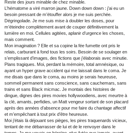
Reste des jours minable de chez minable.
L’hématome a viré marron jaune. Down down down : j’ai eu un
besoin pressant de m’étouffer alors je me suis perchée.
Dégringolade. Je me suis mise à doubler les doses, pour
m’éteindre complètement avant de couper définitivement la
lumière en moi. Cellules agitées, aplanir d’urgence les choses,
mais comment.
Mon imagination ? Elle et sa copine la fée fumette ont pris le
relais, carburant à fond tous les soirs. Besoin de se soulager en
s’emplissant d’images, des fictions que j’élaborais avec minutie.
Plans tragiques. Moi, perdant la mémoire, total amnésique, ou
ayant un hyper grave accident qui me laissait dans le coma. Je
me disais que dans le coma, au moins je serais heureuse,
sommeil permanent sans conscience, sans cauchemars, sans
trains et sans Black micmac. Je montais des histoires de
dingue, dignes des pires movies hollywoodiens, avec meurtre à
la clé, amants, perfidies, un Matt vengeur sortant de son placard
après des années d’absence pour me faire du chantage affectif
et m’empêchant à tout prix d’être heureuse.
Moi j’étais là déjouant ses pièges, les pires traquenards vicieux,
tentant de me débarrasser de lui et de le renvoyer dans le
temps. Je me voyais en héroïne, plus futée que jamais, ayant