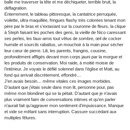
balle me traverser la tête et me déchiqueter, terrible bruit, la
déflagration.
Enterrement, le tableau pittoresque, la cantatrice perruquée,
voilette, ultra maquillée, fringues flashy très colorées tenant mon
père par le bras et s’extasiant sur la couronne de fleurs, la clique
à Steph faisant les poches des gens, la vieille de Nico caressant
ses perles, les faux-amis tout vêtus de sombre, œil de cocker
humide et sourcils rabattus, un mouchoir à la main pour sécher
leur cœur de pierre. Lili, les parents, frangins, cousine,
profondément affligés devant mon corps jauni par la morgue et
les produits de conservation. Moi raide, à moitié moisie de
l’intérieur. Je voyais le défilé solennel dans l’église et Matt, au
fond qui arrivait discrètement, effondré…
J’en avais besoin… même vitales ces images morbides.
D’autant que j’étais seule dans mon lit, personne pour, pas
même mon blondinet qui se la pétait. D’autant que je n’avais
plus vraiment faim de conversations intimes et qu’en parler
n’aurait fait qu’aggraver mon sentiment d’impuissance. Manque
et vide se mêlant sans interruption. Cassure succédant aux
multiples fêlures.