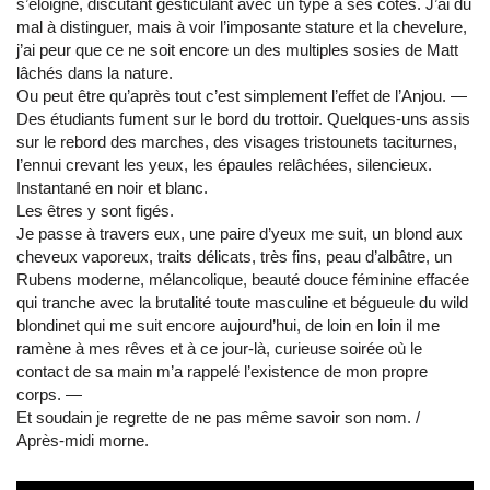
s’éloigne, discutant gesticulant avec un type à ses côtés. J’ai du
mal à distinguer, mais à voir l’imposante stature et la chevelure,
j’ai peur que ce ne soit encore un des multiples sosies de Matt
lâchés dans la nature.
Ou peut être qu’après tout c’est simplement l’effet de l’Anjou. ―
Des étudiants fument sur le bord du trottoir. Quelques-uns assis
sur le rebord des marches, des visages tristounets taciturnes,
l’ennui crevant les yeux, les épaules relâchées, silencieux.
Instantané en noir et blanc.
Les êtres y sont figés.
Je passe à travers eux, une paire d’yeux me suit, un blond aux
cheveux vaporeux, traits délicats, très fins, peau d’albâtre, un
Rubens moderne, mélancolique, beauté douce féminine effacée
qui tranche avec la brutalité toute masculine et bégueule du wild
blondinet qui me suit encore aujourd’hui, de loin en loin il me
ramène à mes rêves et à ce jour-là, curieuse soirée où le
contact de sa main m’a rappelé l’existence de mon propre
corps. ―
Et soudain je regrette de ne pas même savoir son nom. /
Après-midi morne.