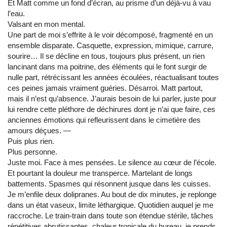
Et Matt comme un fond d’écran, au prisme d’un déjà-vu à vau
l’eau.
Valsant en mon mental.
Une part de moi s’effrite à le voir décomposé, fragmenté en un
ensemble disparate. Casquette, expression, mimique, carrure,
sourire… Il se décline en tous, toujours plus présent, un rien
lancinant dans ma poitrine, des éléments qui le font surgir de
nulle part, rétrécissant les années écoulées, réactualisant toutes
ces peines jamais vraiment guéries. Désarroi. Matt partout,
mais il n’est qu’absence. J’aurais besoin de lui parler, juste pour
lui rendre cette pléthore de déchirures dont je n’ai que faire, ces
anciennes émotions qui refleurissent dans le cimetière des
amours déçues. ―
Puis plus rien.
Plus personne.
Juste moi. Face à mes pensées. Le silence au cœur de l’école.
Et pourtant la douleur me transperce. Martelant de longs
battements. Spasmes qui résonnent jusque dans les cuisses.
Je m’enfile deux dolipranes. Au bout de dix minutes, je replonge
dans un état vaseux, limite léthargique. Quotidien auquel je me
raccroche. Le train-train dans toute son étendue stérile, tâches
répétitives abrutissantes, chaleur tropicale du bureau, je prends