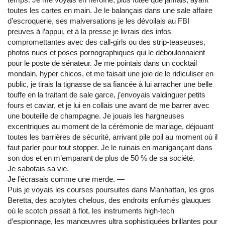
toutes les cartes en main. Je le balançais dans une sale affaire
d’escroquerie, ses malversations je les dévoilais au FBI
preuves à l’appui, et à la presse je livrais des infos
compromettantes avec des call-girls ou des strip-teaseuses,
photos nues et poses pornographiques qui le déboulonnaient
pour le poste de sénateur. Je me pointais dans un cocktail
mondain, hyper chicos, et me faisait une joie de le ridiculiser en
public, je tirais la tignasse de sa fiancée à lui arracher une belle
touffe en la traitant de sale garce, j’envoyais valdinguer petits
fours et caviar, et je lui en collais une avant de me barrer avec
une bouteille de champagne. Je jouais les hargneuses
excentriques au moment de la cérémonie de mariage, déjouant
toutes les barrières de sécurité, arrivant pile poil au moment où il
faut parler pour tout stopper. Je le ruinais en manigançant dans
son dos et en m’emparant de plus de 50 % de sa société.
Je sabotais sa vie.
Je l’écrasais comme une merde. ―
Puis je voyais les courses poursuites dans Manhattan, les gros
Beretta, des acolytes chelous, des endroits enfumés glauques
où le scotch pissait à flot, les instruments high-tech
d’espionnage, les manœuvres ultra sophistiquées brillantes pour