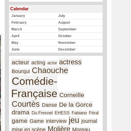
Calendar
January
July
February
August
March
September
April
October
May
November
June
December
actress
acteur
acting
actor
Chaouche
Bourqui
Comédie-
Française
Corneille
Courtès
De la Gorce
Danse
drama
Du Fresnel
EHESS
Fabiano
Féral
jeu
game
Game
interview
journal
Molière
mise en scène
Moreau