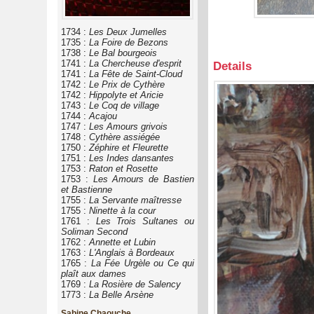
1734 :
Les Deux Jumelles
1735 :
La Foire de Bezons
1738 :
Le Bal bourgeois
1741 :
La Chercheuse d'esprit
Details
1741 :
La Fête de Saint-Cloud
1742 :
Le Prix de Cythère
1742 :
Hippolyte et Aricie
1743 :
Le Coq de village
1744 :
Acajou
1747 :
Les Amours grivois
1748 :
Cythère assiégée
1750 :
Zéphire et Fleurette
1751 :
Les Indes dansantes
1753 :
Raton et Rosette
1753 :
Les Amours de Bastien
et Bastienne
1755 :
La Servante maîtresse
1755 :
Ninette à la cour
1761 :
Les Trois Sultanes ou
Soliman Second
1762 :
Annette et Lubin
1763 :
L'Anglais à Bordeaux
1765 :
La Fée Urgèle ou Ce qui
plaît aux dames
1769 :
La Rosière de Salency
1773 :
La Belle Arsène
Sabine Chaouche