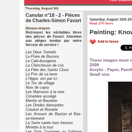
PERFORMER
Thursday, August 6th
Canular n°18 - 2 - Pièces
Saturday, August 16th 2
de Charles-Simon Favart
Read 274 times
Niveau moyen
Painting: Kno
Retrouvez les véritables titres
des pièces de Favart. Attention
aux pièges tendus par notre
Add to faves
farceur de service !
Les Deux Tunnels
La Poire de Bezons
These images must n
Le Cale-bourgeois
2009
La Chercheuse de cris
Acrylic - Paper, Pain
La Fête des Saints Clous
Le Prix de sa terre
Small size
L'Hippo. est par ici
Le Toc de village
Noix de cajou
Les Mamours à la noix
Cimetière assiégé
Menhir et Beurette
Les Dindes dansantes
Crouton et Rosette
Les Amours de Baston et Bas-
se-tiennent
La Serre vante mes tresses
Minette à la tour
Les Trois Soutanes ou Soliman