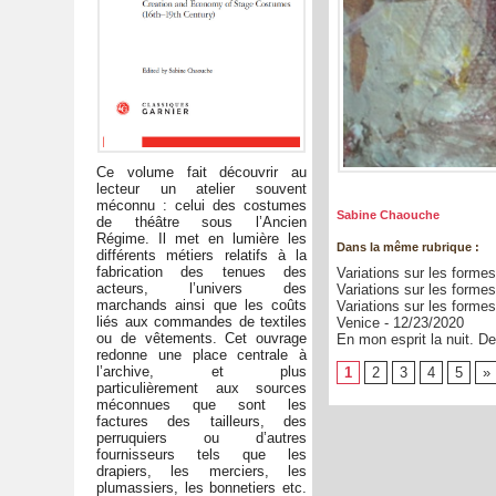
Ce volume fait découvrir au
lecteur un atelier souvent
méconnu : celui des costumes
Sabine Chaouche
de théâtre sous l’Ancien
Régime. Il met en lumière les
Dans la même rubrique :
différents métiers relatifs à la
fabrication des tenues des
Variations sur les formes
acteurs, l’univers des
Variations sur les formes
marchands ainsi que les coûts
Variations sur les formes
liés aux commandes de textiles
Venice
- 12/23/2020
ou de vêtements. Cet ouvrage
En mon esprit la nuit. D
redonne une place centrale à
l’archive, et plus
1
2
3
4
5
»
particulièrement aux sources
méconnues que sont les
factures des tailleurs, des
perruquiers ou d’autres
fournisseurs tels que les
drapiers, les merciers, les
plumassiers, les bonnetiers etc.