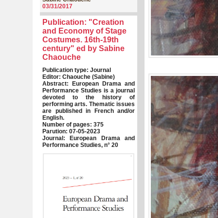
03/31/2017
Publication: "Creation
and Economy of Stage
Costumes. 16th-19th
century" ed by Sabine
Chaouche
Publication type: Journal
Editor: Chaouche (Sabine)
Abstract: European Drama and
Performance Studies is a journal
devoted to the history of
performing arts. Thematic issues
are published in French and/or
English.
Number of pages: 375
Parution: 07-05-2023
Journal: European Drama and
Performance Studies, n° 20