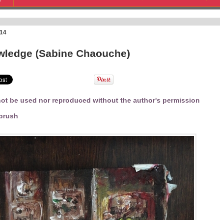
S
014
wledge (Sabine Chaouche)
ot be used nor reproduced without the author's permission
tbrush