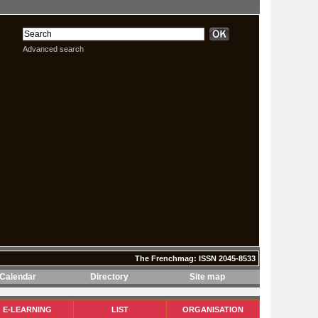
Advanced search
The Frenchmag: ISSN 2045-8533
Calendar
Directory
Site map
The Frenchmag: ISSN 2045-8533
E-LEARNING
LIST
ORGANISATION