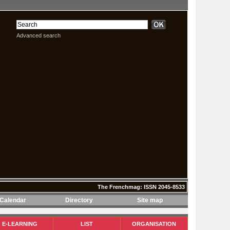
Advanced search
The Frenchmag: ISSN 2045-8533
Calendar
Directory
Site map
The Frenchmag: ISSN 2045-8533
E-LEARNING
LIST
ORGANISATION