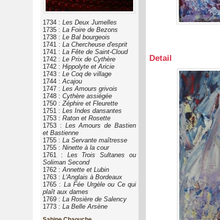
1734 :
Les Deux Jumelles
1735 :
La Foire de Bezons
1738 :
Le Bal bourgeois
1741 :
La Chercheuse d'esprit
1741 :
La Fête de Saint-Cloud
Detail
1742 :
Le Prix de Cythère
1742 :
Hippolyte et Aricie
1743 :
Le Coq de village
1744 :
Acajou
1747 :
Les Amours grivois
1748 :
Cythère assiégée
1750 :
Zéphire et Fleurette
1751 :
Les Indes dansantes
1753 :
Raton et Rosette
1753 :
Les Amours de Bastien
et Bastienne
1755 :
La Servante maîtresse
1755 :
Ninette à la cour
1761 :
Les Trois Sultanes ou
Soliman Second
1762 :
Annette et Lubin
1763 :
L'Anglais à Bordeaux
1765 :
La Fée Urgèle ou Ce qui
plaît aux dames
1769 :
La Rosière de Salency
1773 :
La Belle Arsène
Sabine Chaouche