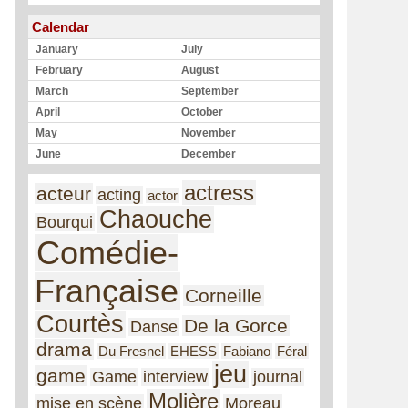
Calendar
January
July
February
August
March
September
April
October
May
November
June
December
actress
acteur
acting
actor
Chaouche
Bourqui
Comédie-
Française
Corneille
Courtès
De la Gorce
Danse
drama
Du Fresnel
EHESS
Fabiano
Féral
jeu
game
Game
interview
journal
Molière
mise en scène
Moreau