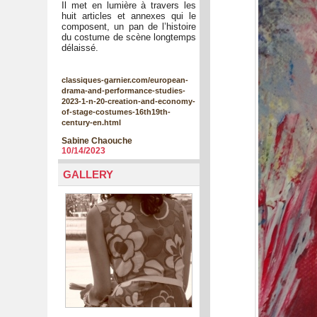
Il met en lumière à travers les
huit articles et annexes qui le
composent, un pan de l’histoire
du costume de scène longtemps
délaissé.
classiques-garnier.com/european-
drama-and-performance-studies-
2023-1-n-20-creation-and-economy-
of-stage-costumes-16th19th-
century-en.html
Sabine Chaouche
10/14/2023
GALLERY