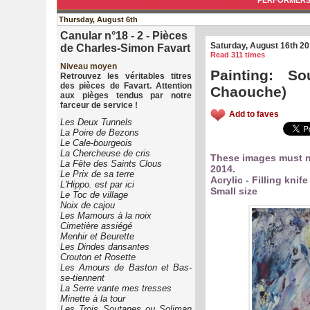
PERFORMER
Thursday, August 6th
Canular n°18 - 2 - Pièces
Saturday, August 16th 2
de Charles-Simon Favart
Read 311 times
Niveau moyen
Painting: S
Retrouvez les véritables titres
des pièces de Favart. Attention
Chaouche)
aux pièges tendus par notre
farceur de service !
Add to faves
Les Deux Tunnels
La Poire de Bezons
Le Cale-bourgeois
La Chercheuse de cris
These images must n
La Fête des Saints Clous
2014.
Le Prix de sa terre
Acrylic - Filling knife
L'Hippo. est par ici
Small size
Le Toc de village
Noix de cajou
Les Mamours à la noix
Cimetière assiégé
Menhir et Beurette
Les Dindes dansantes
Crouton et Rosette
Les Amours de Baston et Bas-
se-tiennent
La Serre vante mes tresses
Minette à la tour
Les Trois Soutanes ou Soliman