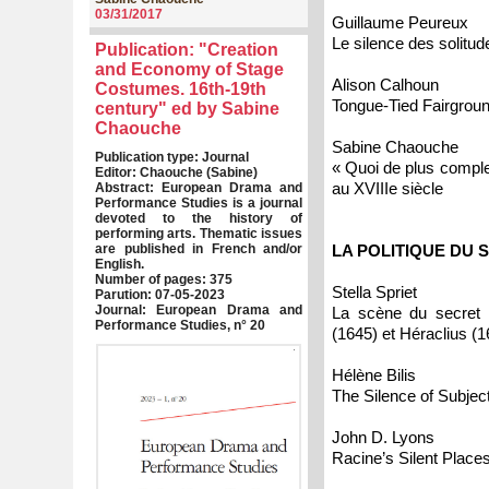
03/31/2017
Guillaume Peureux
Le silence des solitud
Publication: "Creation
and Economy of Stage
Alison Calhoun
Costumes. 16th-19th
Tongue-Tied Fairgrou
century" ed by Sabine
Chaouche
Sabine Chaouche
Publication type: Journal
« Quoi de plus complet 
Editor: Chaouche (Sabine)
au XVIIIe siècle
Abstract: European Drama and
Performance Studies is a journal
devoted to the history of
performing arts. Thematic issues
are published in French and/or
LA POLITIQUE DU
English.
Number of pages: 375
Stella Spriet
Parution: 07-05-2023
Journal: European Drama and
La scène du secret d
Performance Studies, n° 20
(1645) et Héraclius (1
Hélène Bilis
The Silence of Subjec
John D. Lyons
Racine’s Silent Place