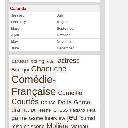
Calendar
January
July
February
August
March
September
April
October
May
November
June
December
actress
acteur
acting
actor
Chaouche
Bourqui
Comédie-
Française
Corneille
Courtès
De la Gorce
Danse
drama
Du Fresnel
EHESS
Fabiano
Féral
jeu
game
Game
interview
journal
Molière
mise en scène
Moreau