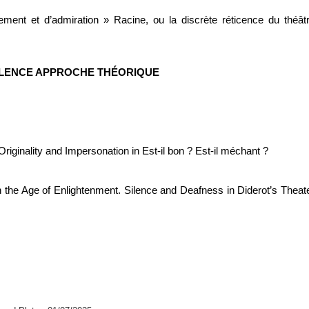
ement et d’admiration » Racine, ou la discrète réticence du théât
ILENCE APPROCHE THÉORIQUE
Originality and Impersonation in Est-il bon ? Est-il méchant ?
the Age of Enlightenment. Silence and Deafness in Diderot’s Theat