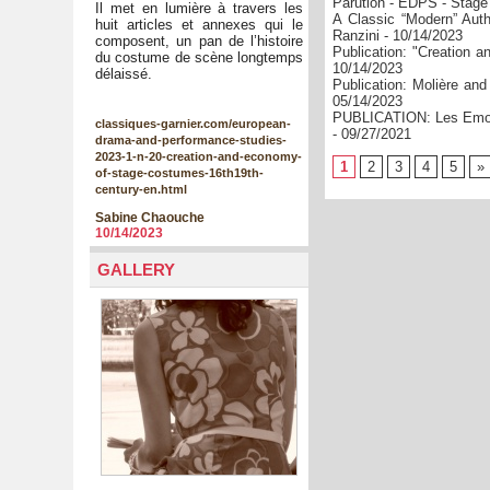
Parution - EDPS - Stage
Il met en lumière à travers les
A Classic “Modern” Auth
huit articles et annexes qui le
Ranzini
- 10/14/2023
composent, un pan de l’histoire
Publication: "Creation
du costume de scène longtemps
10/14/2023
délaissé.
Publication: Molière and
05/14/2023
PUBLICATION: Les Emoti
classiques-garnier.com/european-
- 09/27/2021
drama-and-performance-studies-
2023-1-n-20-creation-and-economy-
1
2
3
4
5
»
of-stage-costumes-16th19th-
century-en.html
Sabine Chaouche
10/14/2023
GALLERY