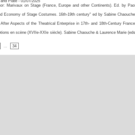
 and Plate
- 01/07/2025
or: Marivaux on Stage (France, Europe and other Continents). Ed. by Pao
 and Economy of Stage Costumes. 16th-19th century" ed by Sabine Chaouch
 After Aspects of the Theatrical Enterprise in 17th- and 18th-Century France
ons en scène (XVIIe-XXIe siècle). Sabine Chaouche & Laurence Marie (eds
...
34