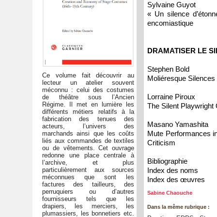
Sylvaine Guyot
« Un silence d’étonn
encomiastique
DRAMATISER LE S
Stephen Bold
Ce volume fait découvrir au
Moliéresque Silences
lecteur un atelier souvent
méconnu : celui des costumes
Lorraine Piroux
de théâtre sous l’Ancien
Régime. Il met en lumière les
The Silent Playwright 
différents métiers relatifs à la
fabrication des tenues des
Masano Yamashita
acteurs, l’univers des
Mute Performances in 
marchands ainsi que les coûts
liés aux commandes de textiles
Criticism
ou de vêtements. Cet ouvrage
redonne une place centrale à
Bibliographie
l’archive, et plus
particulièrement aux sources
Index des noms
méconnues que sont les
Index des œuvres
factures des tailleurs, des
perruquiers ou d’autres
Sabine Chaouche
fournisseurs tels que les
drapiers, les merciers, les
Dans la même rubrique :
plumassiers, les bonnetiers etc.