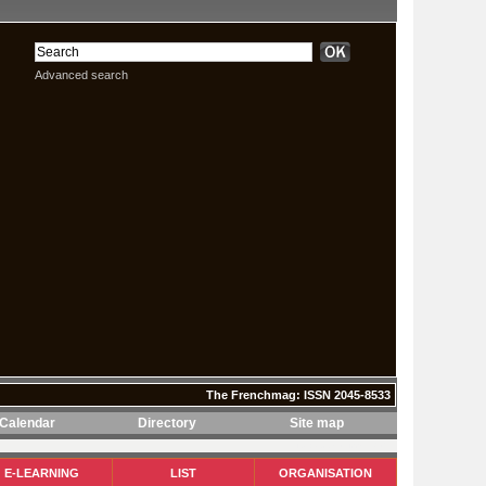
Advanced search
The Frenchmag: ISSN 2045-8533
Calendar
Directory
Site map
The Frenchmag: ISSN 2045-8533
E-LEARNING
LIST
ORGANISATION