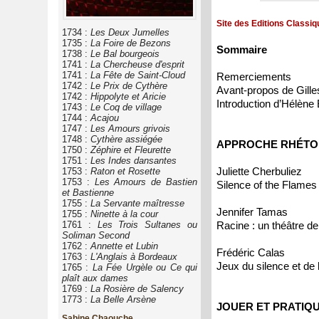
Site des Editions Classi
1734 :
Les Deux Jumelles
1735 :
La Foire de Bezons
Sommaire
1738 :
Le Bal bourgeois
1741 :
La Chercheuse d'esprit
1741 :
La Fête de Saint-Cloud
Remerciements
1742 :
Le Prix de Cythère
Avant-propos de Gille
1742 :
Hippolyte et Aricie
Introduction d’Hélène 
1743 :
Le Coq de village
1744 :
Acajou
1747 :
Les Amours grivois
1748 :
Cythère assiégée
APPROCHE RHÉTOR
1750 :
Zéphire et Fleurette
1751 :
Les Indes dansantes
Juliette Cherbuliez
1753 :
Raton et Rosette
1753 :
Les Amours de Bastien
Silence of the Flames
et Bastienne
1755 :
La Servante maîtresse
Jennifer Tamas
1755 :
Ninette à la cour
1761 :
Les Trois Sultanes ou
Racine : un théâtre de 
Soliman Second
1762 :
Annette et Lubin
Frédéric Calas
1763 :
L'Anglais à Bordeaux
Jeux du silence et de
1765 :
La Fée Urgèle ou Ce qui
plaît aux dames
1769 :
La Rosière de Salency
1773 :
La Belle Arsène
JOUER ET PRATIQ
Sabine Chaouche