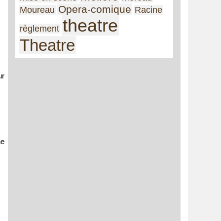
Opera-comique
Moureau
Racine
theatre
règlement
Theatre
ur
ne