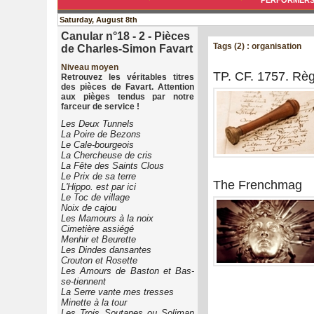
PERFORMER
Saturday, August 8th
Canular n°18 - 2 - Pièces
Tags (2) : organisation
de Charles-Simon Favart
Niveau moyen
TP. CF. 1757. Rè
Retrouvez les véritables titres
des pièces de Favart. Attention
aux pièges tendus par notre
farceur de service !
Les Deux Tunnels
La Poire de Bezons
Le Cale-bourgeois
La Chercheuse de cris
La Fête des Saints Clous
Le Prix de sa terre
The Frenchmag
L'Hippo. est par ici
Le Toc de village
Noix de cajou
Les Mamours à la noix
Cimetière assiégé
Menhir et Beurette
Les Dindes dansantes
Crouton et Rosette
Les Amours de Baston et Bas-
se-tiennent
La Serre vante mes tresses
Minette à la tour
Les Trois Soutanes ou Soliman