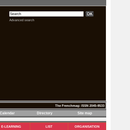
Advanced search
The Frenchmag: ISSN 2045-8533
Calendar
Directory
Site map
The Frenchmag: ISSN 2045-8533
E-LEARNING
LIST
ORGANISATION