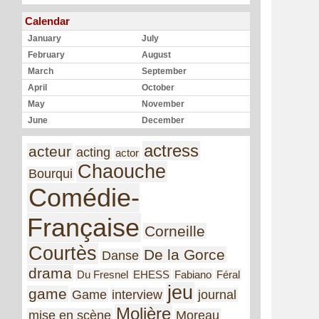
Calendar
January
July
February
August
March
September
April
October
May
November
June
December
actress
acteur
acting
actor
Chaouche
Bourqui
Comédie-
Française
Corneille
Courtès
De la Gorce
Danse
drama
Du Fresnel
EHESS
Fabiano
Féral
jeu
game
Game
interview
journal
Molière
mise en scène
Moreau