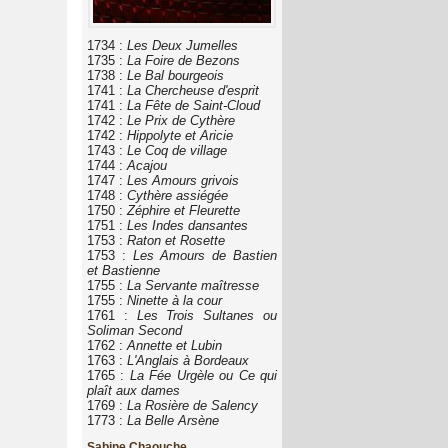
1734 :
Les Deux Jumelles
1735 :
La Foire de Bezons
1738 :
Le Bal bourgeois
1741 :
La Chercheuse d'esprit
1741 :
La Fête de Saint-Cloud
1742 :
Le Prix de Cythère
1742 :
Hippolyte et Aricie
1743 :
Le Coq de village
1744 :
Acajou
1747 :
Les Amours grivois
1748 :
Cythère assiégée
1750 :
Zéphire et Fleurette
1751 :
Les Indes dansantes
1753 :
Raton et Rosette
1753 :
Les Amours de Bastien
et Bastienne
1755 :
La Servante maîtresse
1755 :
Ninette à la cour
1761 :
Les Trois Sultanes ou
Soliman Second
1762 :
Annette et Lubin
1763 :
L'Anglais à Bordeaux
1765 :
La Fée Urgèle ou Ce qui
plaît aux dames
1769 :
La Rosière de Salency
1773 :
La Belle Arsène
Sabine Chaouche