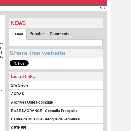
9:58
NEWS
Popular
Comments
Latest
at
e,
Share this website
de
et
List of links
17e Siècle
nd
ACRAS
Archives Opéra-comique
BASE LAGRANGE - Comédie-Française
Centre de Musique Baroque de Versailles
CETHEFI