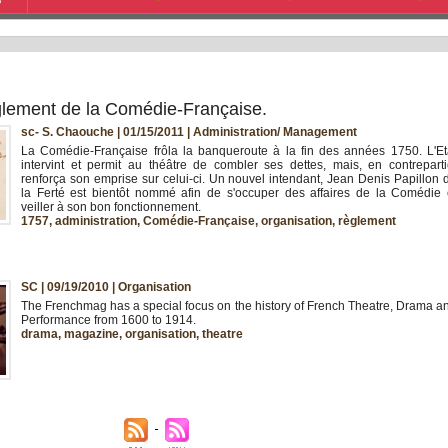
S
glement de la Comédie-Française.
sc- S. Chaouche | 01/15/2011
|
Administration/ Management
La Comédie-Française frôla la banqueroute à la fin des années 1750. L'Et
intervint et permit au théâtre de combler ses dettes, mais, en contreparti
renforça son emprise sur celui-ci. Un nouvel intendant, Jean Denis Papillon 
la Ferté est bientôt nommé afin de s'occuper des affaires de la Comédie 
veiller à son bon fonctionnement.
1757
,
administration
,
Comédie-Française
,
organisation
,
règlement
SC | 09/19/2010
|
Organisation
The Frenchmag has a special focus on the history of French Theatre, Drama a
Performance from 1600 to 1914.
drama
,
magazine
,
organisation
,
theatre